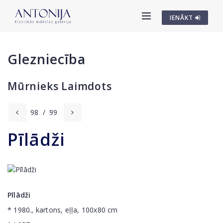
IENĀKT
Glezniecība
Mūrnieks Laimdots
98
/
99
Pīlādži
Pīlādži
* 1980., kartons, eļļa, 100x80 cm