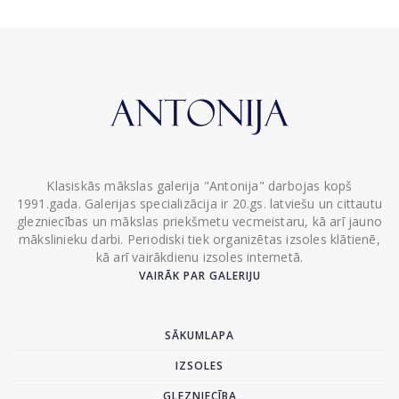
Klasiskās mākslas galerija "Antonija" darbojas kopš
1991.gada. Galerijas specializācija ir 20.gs. latviešu un cittautu
glezniecības un mākslas priekšmetu vecmeistaru, kā arī jauno
mākslinieku darbi. Periodiski tiek organizētas izsoles klātienē,
kā arī vairākdienu izsoles internetā.
VAIRĀK PAR GALERIJU
SĀKUMLAPA
IZSOLES
GLEZNIECĪBA