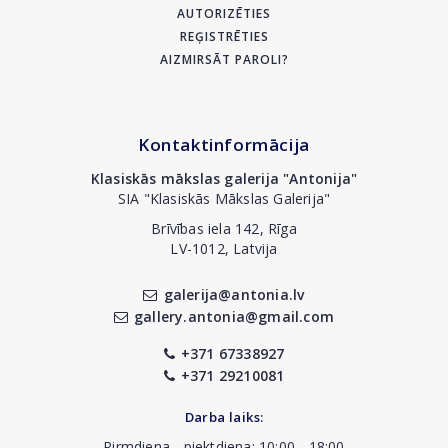
AUTORIZĒTIES
REĢISTRĒTIES
AIZMIRSĀT PAROLI?
Kontaktinformācija
Klasiskās mākslas galerija "Antonija"
SIA "Klasiskās Mākslas Galerija"
Brīvības iela 142, Rīga
LV-1012, Latvija
galerija@antonia.lv
gallery.antonia@gmail.com
+371 67338927
+371 29210081
Darba laiks:
Pirmdiena - piektdiena: 10:00 - 18:00