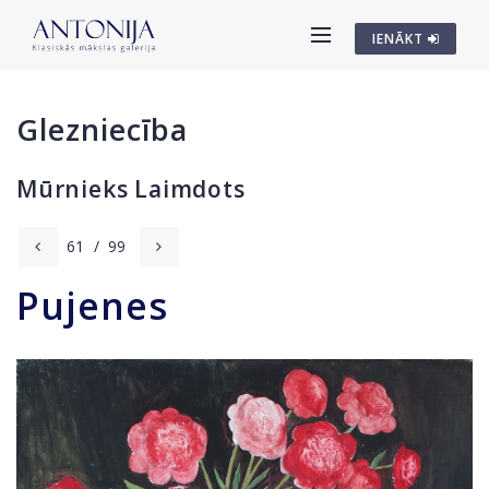
IENĀKT
Glezniecība
Mūrnieks Laimdots
61
/
99
Pujenes