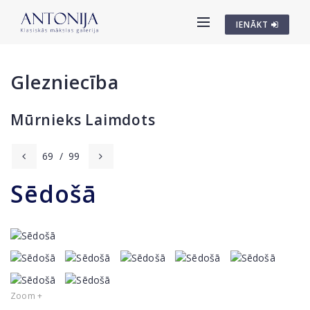
IENĀKT
Glezniecība
Mūrnieks Laimdots
69
/
99
Sēdošā
Zoom +