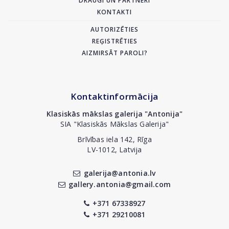
DRAUGI UN PARTNERI
KONTAKTI
AUTORIZĒTIES
REĢISTRĒTIES
AIZMIRSĀT PAROLI?
Kontaktinformācija
Klasiskās mākslas galerija "Antonija"
SIA "Klasiskās Mākslas Galerija"
Brīvības iela 142, Rīga
LV-1012, Latvija
galerija@antonia.lv
gallery.antonia@gmail.com
+371 67338927
+371 29210081