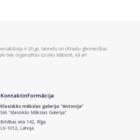
ializācija ir 20.gs. latviešu un cittautu glezniecības
i tiek organizētas izsoles klātienē, kā arī
Kontaktinformācija
Klasiskās mākslas galerija "Antonija"
SIA "Klasiskās Mākslas Galerija"
Brīvības iela 142, Rīga
LV-1012, Latvija