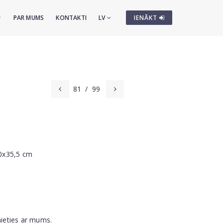
PAR MUMS
KONTAKTI
LV
IENĀKT
81
/
99
50x35,5 cm
nieties ar mums.