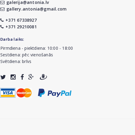
galerija@antonia.lv
gallery.antonia@gmail.com
+371 67338927
+371 29210081
Darba laiks:
Pirmdiena - piektdiena: 10:00 - 18:00
Sestdiena: pēc vienošanās
Svētdiena: brīvs