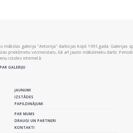
ās mākslas galerija "Antonija" darbojas kopš 1991.gada. Galerijas spec
las priekšmetu vecmeistaru, kā arī jauno mākslinieku darbi. Periodisk
ienu izsoles internetā.
PAR GALERIJU
JAUNUMI
IZSTĀDES
PAPILDINĀJUMI
PAR MUMS
DRAUGI UN PARTNERI
KONTAKTI