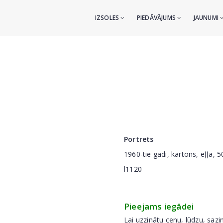
IZSOLES
PIEDĀVĀJUMS
JAUNUMI
Portrets
1960-tie gadi, kartons, eļļa, 
l1120
Pieejams iegādei
Lai uzzinātu cenu, lūdzu, sazi