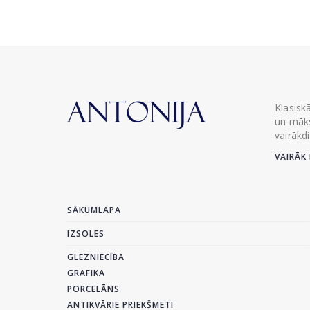
Klasisk
un māks
vairākd
VAIRĀK 
SĀKUMLAPA
IZSOLES
GLEZNIECĪBA
GRAFIKA
PORCELĀNS
ANTIKVĀRIE PRIEKŠMETI