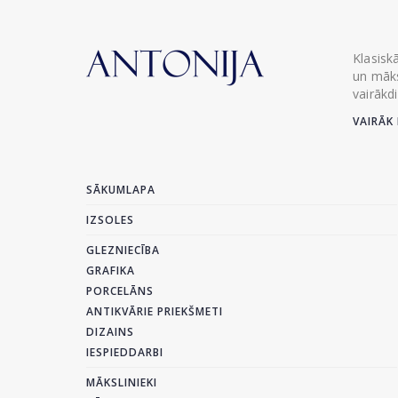
Klasisk
un māks
vairākd
VAIRĀK 
SĀKUMLAPA
IZSOLES
GLEZNIECĪBA
GRAFIKA
PORCELĀNS
ANTIKVĀRIE PRIEKŠMETI
DIZAINS
IESPIEDDARBI
MĀKSLINIEKI