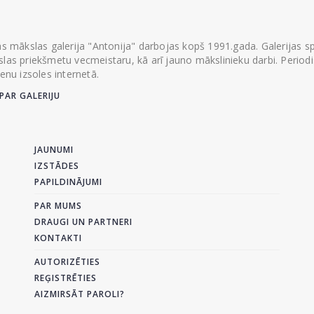
ās mākslas galerija "Antonija" darbojas kopš 1991.gada. Galerijas spec
las priekšmetu vecmeistaru, kā arī jauno mākslinieku darbi. Periodisk
ienu izsoles internetā.
PAR GALERIJU
JAUNUMI
IZSTĀDES
PAPILDINĀJUMI
PAR MUMS
DRAUGI UN PARTNERI
KONTAKTI
AUTORIZĒTIES
REĢISTRĒTIES
AIZMIRSĀT PAROLI?