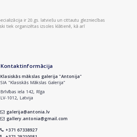
ializācija ir 20.gs. latviešu un cittautu glezniecības
i tiek organizētas izsoles klātienē, kā arī
Kontaktinformācija
Klasiskās mākslas galerija "Antonija"
SIA "Klasiskās Mākslas Galerija"
Brīvības iela 142, Rīga
LV-1012, Latvija
galerija@antonia.lv
gallery.antonia@gmail.com
+371 67338927
+371 29210081