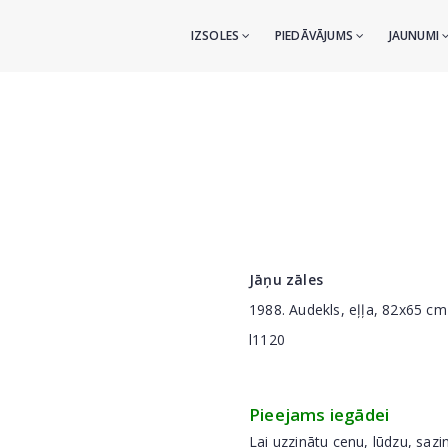
IZSOLES
PIEDĀVĀJUMS
JAUNUMI
Jāņu zāles
1988. Audekls, eļļa, 82x65 cm
l1120
Pieejams iegādei
Lai uzzinātu cenu, lūdzu, sazi