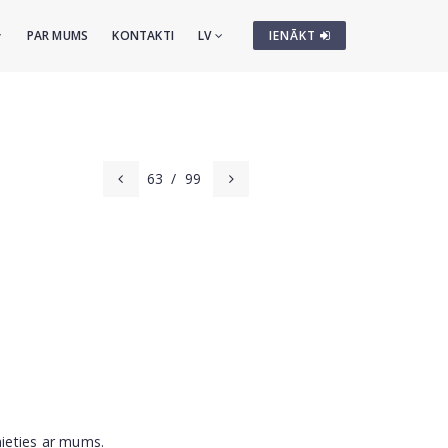
PAR MUMS
KONTAKTI
LV
IENĀKT
63
/
99
nieties ar mums.