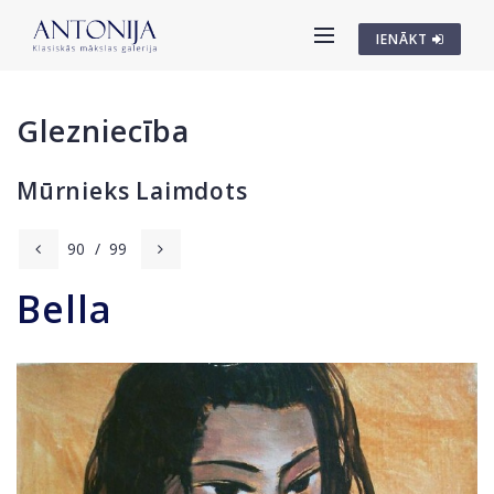
IENĀKT
Glezniecība
Mūrnieks Laimdots
90
/
99
Bella