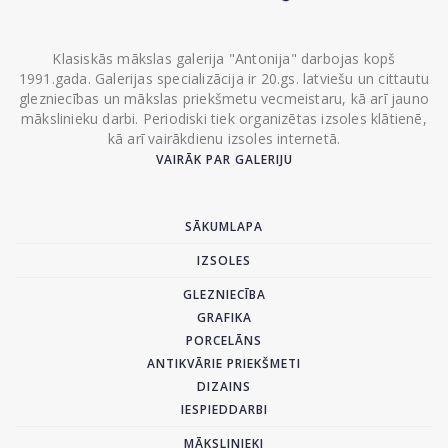
Klasiskās mākslas galerija "Antonija" darbojas kopš
1991.gada. Galerijas specializācija ir 20.gs. latviešu un cittautu
glezniecības un mākslas priekšmetu vecmeistaru, kā arī jauno
mākslinieku darbi. Periodiski tiek organizētas izsoles klātienē,
kā arī vairākdienu izsoles internetā.
VAIRĀK PAR GALERIJU
SĀKUMLAPA
IZSOLES
GLEZNIECĪBA
GRAFIKA
PORCELĀNS
ANTIKVĀRIE PRIEKŠMETI
DIZAINS
IESPIEDDARBI
MĀKSLINIEKI