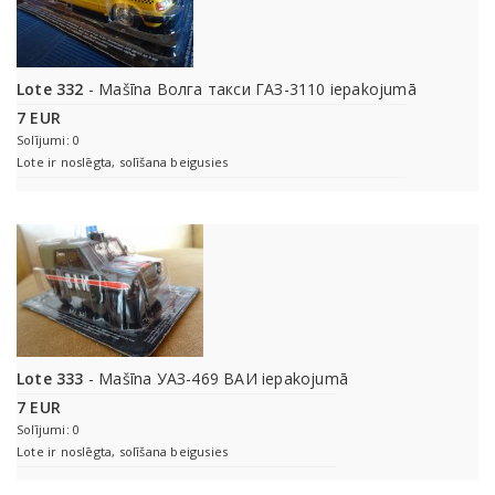
Lote 332
- Mašīna Волга такси ГАЗ-3110 iepakojumā
7 EUR
Solījumi: 0
Lote ir noslēgta, solīšana beigusies
Lote 333
- Mašīna УАЗ-469 ВАИ iepakojumā
7 EUR
Solījumi: 0
Lote ir noslēgta, solīšana beigusies