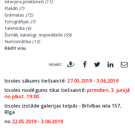
Interjera priekšmeti
(11)
Plakāti
(7)
Grāmatas
(72)
Fotogrāfijas
(7)
Faleristika
(6)
Žurnāli, katalogi, iespieddarbi
(59)
Numismātika
(13)
Rādīt visu
Ieteikt:
Izsoles sākums tiešsaistē:
27.05.2019 - 3.06.2019
Izsoles noslēgums tikai tiešsaistē:
pirmdien, 3. junijā
no plkst. 19:00
Izsoles izstāde galerijas telpās - Brīvības iela 157,
Rīga
no
22.05.2019 - 3.06.2019