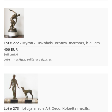
Lote 272
- Myron - Diskobols. Bronza, marmors, h 60 cm
406 EUR
Solījumi: 0
Lote ir noslēgta, solīšana beigusies
Lote 273
- Lēdija ar suni Art Deco. Kolorēts metāls,