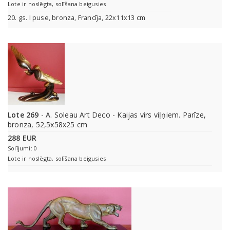
Lote ir noslēgta, solīšana beigusies
20. gs. I puse, bronza, Francīja, 22x11x13 cm
Lote 269
- A. Soleau Art Deco - Kaijas virs viļņiem. Parīze,
bronza, 52,5x58x25 cm
288 EUR
Solījumi: 0
Lote ir noslēgta, solīšana beigusies