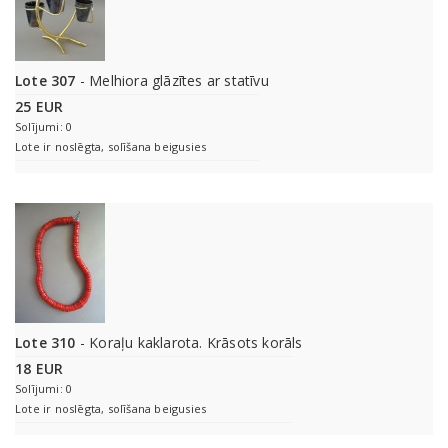
Lote 307
- Melhiora glāzītes ar statīvu
25 EUR
Solījumi: 0
Lote ir noslēgta, solīšana beigusies
Lote 310
- Koraļu kaklarota. Krāsots korāls
18 EUR
Solījumi: 0
Lote ir noslēgta, solīšana beigusies