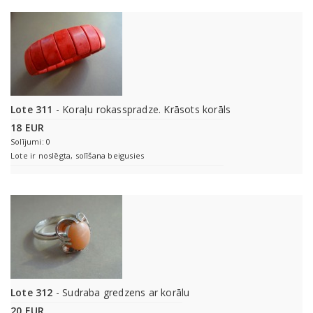
Lote 311
- Koraļu rokasspradze. Krāsots korāls
18 EUR
Solījumi: 0
Lote ir noslēgta, solīšana beigusies
Lote 312
- Sudraba gredzens ar korālu
20 EUR