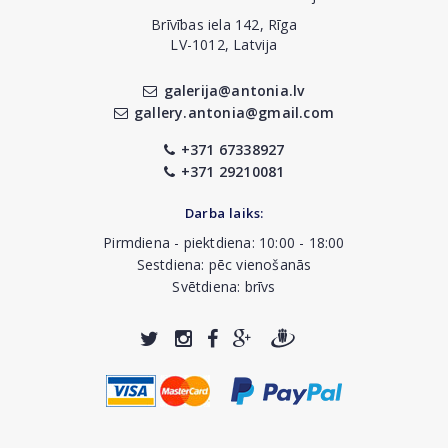
Brīvības iela 142, Rīga
LV-1012, Latvija
galerija@antonia.lv
gallery.antonia@gmail.com
+371 67338927
+371 29210081
Darba laiks:
Pirmdiena - piektdiena: 10:00 - 18:00
Sestdiena: pēc vienošanās
Svētdiena: brīvs