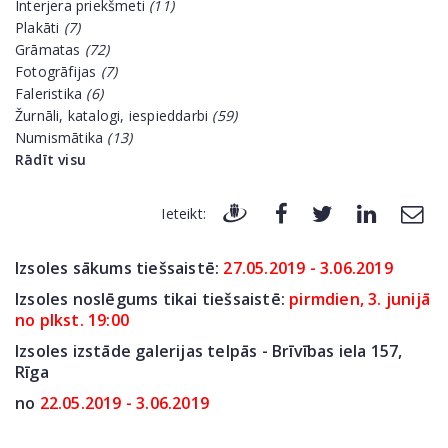
Interjera priekšmeti
(11)
Plakāti
(7)
Grāmatas
(72)
Fotogrāfijas
(7)
Faleristika
(6)
Žurnāli, katalogi, iespieddarbi
(59)
Numismātika
(13)
Rādīt visu
Ieteikt:
Izsoles sākums tiešsaistē:
27.05.2019 - 3.06.2019
Izsoles noslēgums tikai tiešsaistē:
pirmdien, 3. junijā
no plkst. 19:00
Izsoles izstāde galerijas telpās - Brīvības iela 157,
Rīga
no
22.05.2019 - 3.06.2019