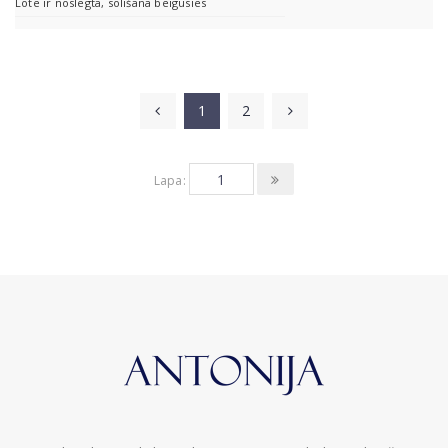
Lote ir noslēgta, solīšana beigusies
1
2
Lapa: