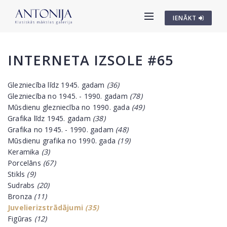
IENĀKT
INTERNETA IZSOLE #65
Glezniecība līdz 1945. gadam
(36)
Glezniecība no 1945. - 1990. gadam
(78)
Mūsdienu glezniecība no 1990. gada
(49)
Grafika līdz 1945. gadam
(38)
Grafika no 1945. - 1990. gadam
(48)
Mūsdienu grafika no 1990. gada
(19)
Keramika
(3)
Porcelāns
(67)
Stikls
(9)
Sudrabs
(20)
Bronza
(11)
Juvelierizstrādājumi
(35)
Figūras
(12)