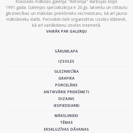
Klasiskās mākslas galerija "Antonija" darbojas kopš
1991.gada. Galerijas specializācija ir 20.gs. latviešu un cittautu
glezniecības un mākslas priekšmetu vecmeistaru, kā arī jauno
mākslinieku darbi. Periodiski tiek organizētas izsoles klātienē,
kā arī vairākdienu izsoles internetā.
VAIRĀK PAR GALERIJU
SĀKUMLAPA
IZSOLES
GLEZNIECĪBA
GRAFIKA
PORCELĀNS
ANTIKVĀRIE PRIEKŠMETI
DIZAINS
IESPIEDDARBI
MĀKSLINIEKI
TĒMAS
EKSKLUZĪVAS DĀVANAS