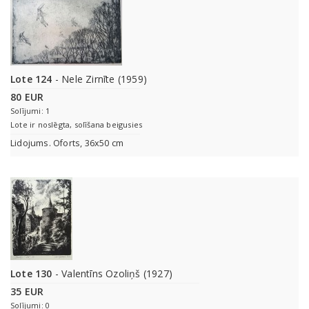
Lote 124
- Nele Zirnīte (1959)
80 EUR
Solījumi: 1
Lote ir noslēgta, solīšana beigusies
Lidojums. Oforts, 36х50 сm
Lote 130
- Valentīns Ozoliņš (1927)
35 EUR
Solījumi: 0