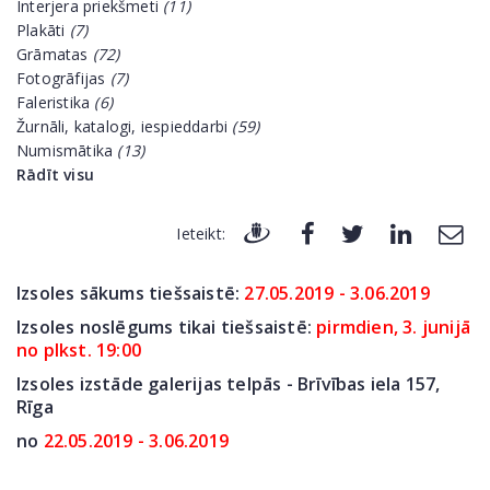
Interjera priekšmeti
(11)
Plakāti
(7)
Grāmatas
(72)
Fotogrāfijas
(7)
Faleristika
(6)
Žurnāli, katalogi, iespieddarbi
(59)
Numismātika
(13)
Rādīt visu
Ieteikt:
Izsoles sākums tiešsaistē:
27.05.2019 - 3.06.2019
Izsoles noslēgums tikai tiešsaistē:
pirmdien, 3. junijā
no plkst. 19:00
Izsoles izstāde galerijas telpās - Brīvības iela 157,
Rīga
no
22.05.2019 - 3.06.2019