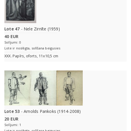
Lote 47
- Nele Zirnīte (1959)
40 EUR
Solījumi: 0
Lote ir noslēgta, solīšana beigusies
XXX. Papīrs, oforts, 11x10,5 cm
Lote 53
- Arnolds Pankoks (1914-2008)
20 EUR
Solījumi: 1
Lote ir noslēgta, solīšana beigusies