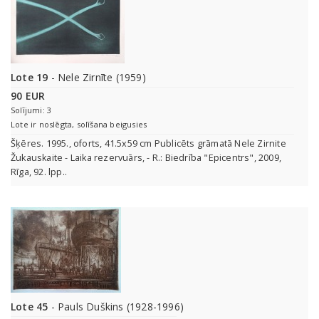
Lote 19
- Nele Zirnīte (1959)
90 EUR
Solījumi: 3
Lote ir noslēgta, solīšana beigusies
Šķēres. 1995., oforts, 41.5x59 сm Publicēts grāmatā Nele Zirnite
Žukauskaite - Laika rezervuārs, - R.: Biedrība "Epicentrs", 2009,
Rīga, 92. lpp..
Lote 45
- Pauls Duškins (1928-1996)