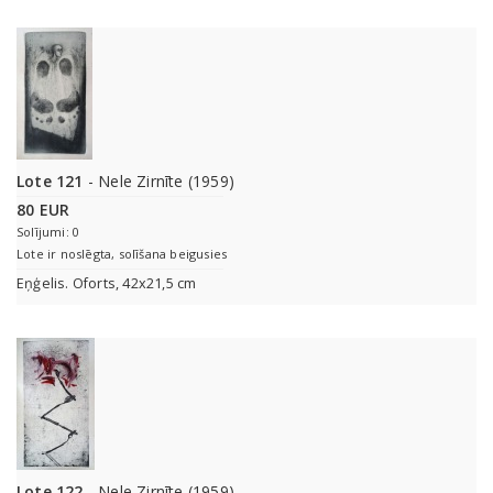
Lote 121
- Nele Zirnīte (1959)
80 EUR
Solījumi: 0
Lote ir noslēgta, solīšana beigusies
Eņģelis. Oforts, 42х21,5 сm
Lote 122
- Nele Zirnīte (1959)