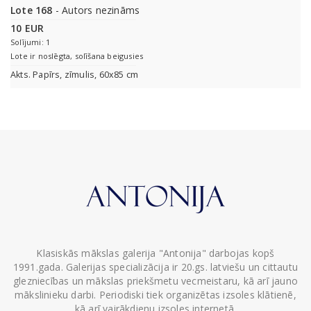
Lote 168
- Autors nezināms
10 EUR
Solījumi: 1
Lote ir noslēgta, solīšana beigusies
Akts. Papīrs, zīmulis, 60x85 cm
Klasiskās mākslas galerija "Antonija" darbojas kopš
1991.gada. Galerijas specializācija ir 20.gs. latviešu un cittautu
glezniecības un mākslas priekšmetu vecmeistaru, kā arī jauno
mākslinieku darbi. Periodiski tiek organizētas izsoles klātienē,
kā arī vairākdienu izsoles internetā.