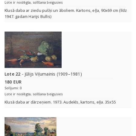
Lote ir noslēgta, solīšana beigusies
Klusā daba ar ziedu pušķi un āboliem. Kartons, eļļa, 90x69 cm (līdz
1947. gadam Harijs Bullis)
Lote 22
- Jūlijs Viļumainis (1909–1981)
180 EUR
Solījumi: 0
Lote ir noslēgta, solīšana beigusies
Klusā daba ar dārzeņiem. 1973. Audekls, kartons, eļļa. 35x55