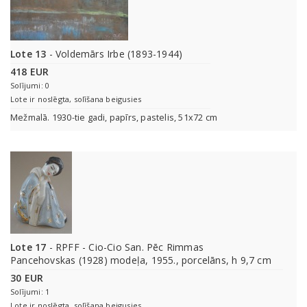
Lote 13
- Voldemārs Irbe (1893-1944)
418 EUR
Solījumi: 0
Lote ir noslēgta, solīšana beigusies
Mežmalā. 1930-tie gadi, papīrs, pastelis, 51x72 cm
Lote 17
- RPFF - Сio-Cio San. Pēc Rimmas
Pancehovskas (1928) modeļa, 1955., porcelāns, h 9,7 cm
30 EUR
Solījumi: 1
Lote ir noslēgta, solīšana beigusies