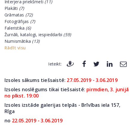
Interjera priekšmeti
(11)
Plakāti
(7)
Grāmatas
(72)
Fotogrāfijas
(7)
Faleristika
(6)
Žurnāli, katalogi, iespieddarbi
(59)
Numismātika
(13)
Rādīt visu
Ieteikt:
Izsoles sākums tiešsaistē:
27.05.2019 - 3.06.2019
Izsoles noslēgums tikai tiešsaistē:
pirmdien, 3. junijā
no plkst. 19:00
Izsoles izstāde galerijas telpās - Brīvības iela 157,
Rīga
no
22.05.2019 - 3.06.2019