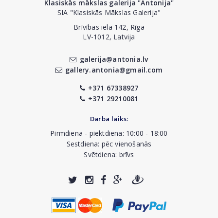
Klasiskās mākslas galerija "Antonija"
SIA "Klasiskās Mākslas Galerija"
Brīvības iela 142, Rīga
LV-1012, Latvija
galerija@antonia.lv
gallery.antonia@gmail.com
+371 67338927
+371 29210081
Darba laiks:
Pirmdiena - piektdiena: 10:00 - 18:00
Sestdiena: pēc vienošanās
Svētdiena: brīvs