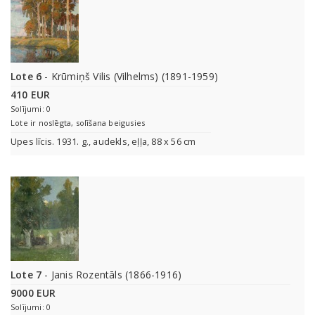
Lote 6
- Krūmiņš Vilis (Vilhelms) (1891-1959)
410 EUR
Solījumi: 0
Lote ir noslēgta, solīšana beigusies
Upes līcis. 1931. g., audekls, eļļa, 88 x 56 cm
Lote 7
- Janis Rozentāls (1866-1916)
9000 EUR
Solījumi: 0