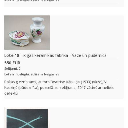
Lote 18
- Rīgas keramikas fabrika - Vāze un pūdernīca
550 EUR
Solījumi: 0
Lote ir noslēgta, solīšana beigusies
Rokas gleznojums, autors Beatrise Kārkliņa (1933) (vāze), V.
Kauriņš (pūdernīca), porcelāns, zeltījums, 1947 vāciņš ar nelielu
defektu