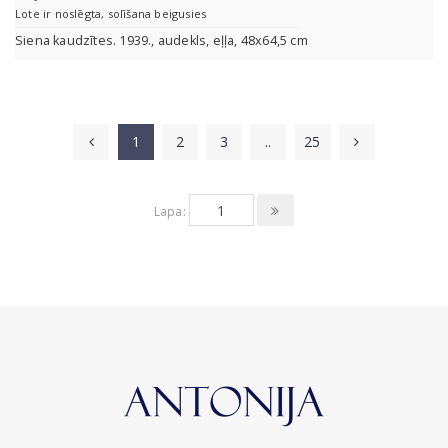
Lote ir noslēgta, solīšana beigusies
Siena kaudzītes. 1939., audekls, eļļa, 48x64,5 cm
1
2
3
..
25
Lapa: