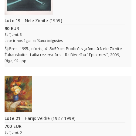
Lote 19
- Nele Zirnīte (1959)
90 EUR
Solījumi: 3
Lote ir noslēgta, solīšana beigusies
Šķēres. 1995., oforts, 41.5x59 сm Publicēts grāmatā Nele Zirnite
Žukauskaite - Laika rezervuārs, - R.: Biedrība "Epicentrs", 2009,
Rīga, 92. lpp..
Lote 21
- Harijs Veldre (1927-1999)
700 EUR
Solījumi: 0