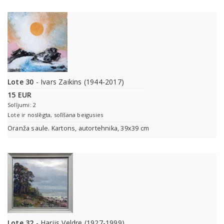
Lote 30
- Ivars Zaikins (1944-2017)
15 EUR
Solījumi: 2
Lote ir noslēgta, solīšana beigusies
Oranža saule. Kartons, autortehnika, 39x39 cm
Lote 32
- Harijs Veldre (1927-1999)