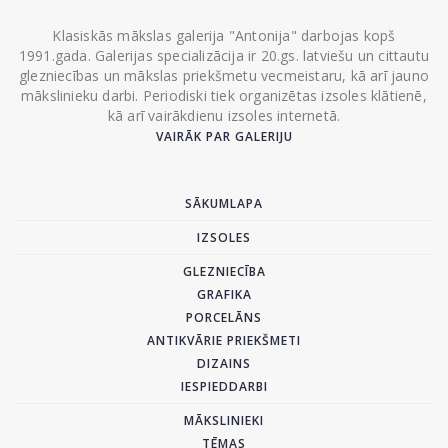
Klasiskās mākslas galerija "Antonija" darbojas kopš
1991.gada. Galerijas specializācija ir 20.gs. latviešu un cittautu
glezniecības un mākslas priekšmetu vecmeistaru, kā arī jauno
mākslinieku darbi. Periodiski tiek organizētas izsoles klātienē,
kā arī vairākdienu izsoles internetā.
VAIRĀK PAR GALERIJU
SĀKUMLAPA
IZSOLES
GLEZNIECĪBA
GRAFIKA
PORCELĀNS
ANTIKVĀRIE PRIEKŠMETI
DIZAINS
IESPIEDDARBI
MĀKSLINIEKI
TĒMAS