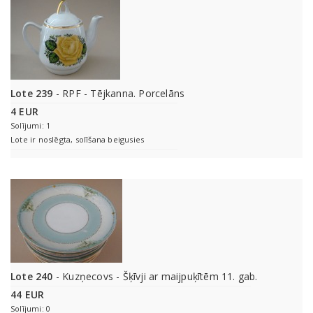
Lote 239
- RPF - Tējkanna. Porcelāns
4 EUR
Solījumi: 1
Lote ir noslēgta, solīšana beigusies
Lote 240
- Kuzņecovs - Šķīvji ar maijpuķītēm 11. gab.
44 EUR
Solījumi: 0