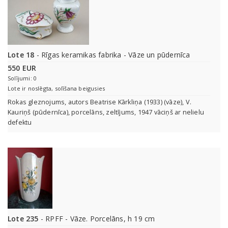
Lote 18
- Rīgas keramikas fabrika - Vāze un pūdernīca
550 EUR
Solījumi: 0
Lote ir noslēgta, solīšana beigusies
Rokas gleznojums, autors Beatrise Kārkliņa (1933) (vāze), V.
Kauriņš (pūdernīca), porcelāns, zeltījums, 1947 vāciņš ar nelielu
defektu
Lote 235
- RPFF - Vāze. Porcelāns, h 19 cm