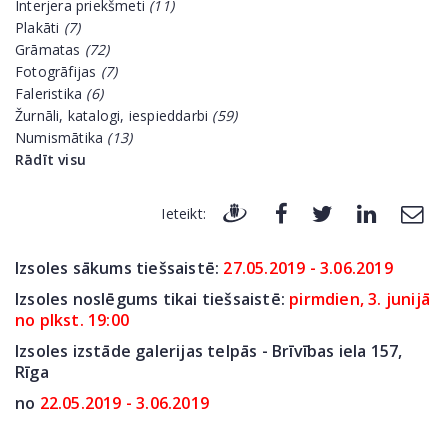
Interjera priekšmeti
(11)
Plakāti
(7)
Grāmatas
(72)
Fotogrāfijas
(7)
Faleristika
(6)
Žurnāli, katalogi, iespieddarbi
(59)
Numismātika
(13)
Rādīt visu
Ieteikt:
Izsoles sākums tiešsaistē:
27.05.2019 - 3.06.2019
Izsoles noslēgums tikai tiešsaistē:
pirmdien, 3. junijā
no plkst. 19:00
Izsoles izstāde galerijas telpās - Brīvības iela 157,
Rīga
no
22.05.2019 - 3.06.2019