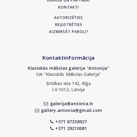
DRAUGI UN PARTNERI
KONTAKTI
AUTORIZĒTIES
REĢISTRĒTIES
AIZMIRSĀT PAROLI?
Kontaktinformācija
Klasiskās mākslas galerija "Antonija"
SIA "Klasiskās Mākslas Galerija"
Brīvības iela 142, Rīga
LV-1012, Latvija
galerija@antonia.lv
gallery.antonia@gmail.com
+371 67338927
+371 29210081