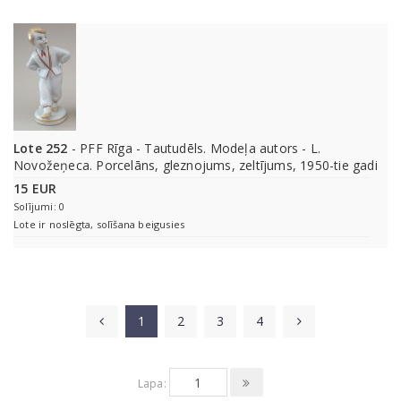
Lote 252
- PFF Rīga - Tautudēls. Modeļa autors - L.
Novožeņeca. Porcelāns, gleznojums, zeltījums, 1950-tie gadi
15 EUR
Solījumi: 0
Lote ir noslēgta, solīšana beigusies
1
2
3
4
Lapa: