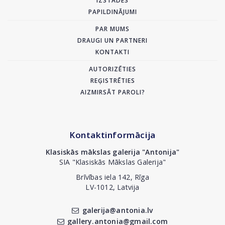
IZSTĀDES
PAPILDINĀJUMI
PAR MUMS
DRAUGI UN PARTNERI
KONTAKTI
AUTORIZĒTIES
REĢISTRĒTIES
AIZMIRSĀT PAROLI?
Kontaktinformācija
Klasiskās mākslas galerija "Antonija"
SIA "Klasiskās Mākslas Galerija"
Brīvības iela 142, Rīga
LV-1012, Latvija
galerija@antonia.lv
gallery.antonia@gmail.com