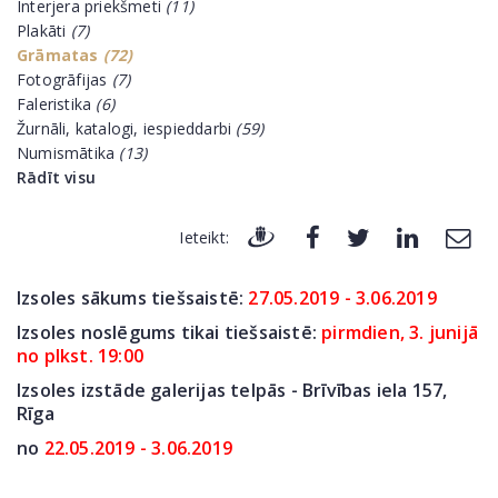
Interjera priekšmeti
(11)
Plakāti
(7)
Grāmatas
(72)
Fotogrāfijas
(7)
Faleristika
(6)
Žurnāli, katalogi, iespieddarbi
(59)
Numismātika
(13)
Rādīt visu
Ieteikt:
Izsoles sākums tiešsaistē:
27.05.2019 - 3.06.2019
Izsoles noslēgums tikai tiešsaistē:
pirmdien, 3. junijā
no plkst. 19:00
Izsoles izstāde galerijas telpās - Brīvības iela 157,
Rīga
no
22.05.2019 - 3.06.2019