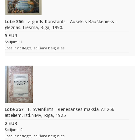
Lote 366
- Zigurds Konstants - Auseklis Baušķenieks -
gleznas. Liesma, Rīga, 1990.
5 EUR
Solījumi: 1
Lote ir noslēgta, solīšana beigusies
Lote 367
- F. Šveinfurts - Renesanses māksla. Ar 266
attēliem. Izd.NMV, Rīgā, 1925
2 EUR
Solījumi: 0
Lote ir noslēgta, solīšana beigusies