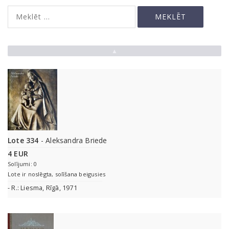
▲
Lote 334
- Aleksandra Briede
4 EUR
Solījumi: 0
Lote ir noslēgta, solīšana beigusies
- R.: Liesma, Rīgā, 1971