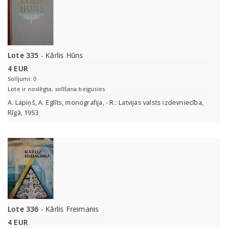
Lote 335
- Kārlis Hūns
4 EUR
Solījumi: 0
Lote ir noslēgta, solīšana beigusies
A. Lapiņš, A. Eglīts, monografija, - R.: Latvijas valsts izdevniecība,
Rīgā, 1953
Lote 336
- Kārlis Freimanis
4 EUR