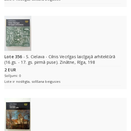
Lote 356
- S. Cielava - Cilnis Vecrīgas laicīgajā arhitektūrā
(16.gs. - 17. gs. pirmā puse). Zinātne, Rīga, 198
2 EUR
Solījumi: 0
Lote ir noslēgta, solīšana beigusies