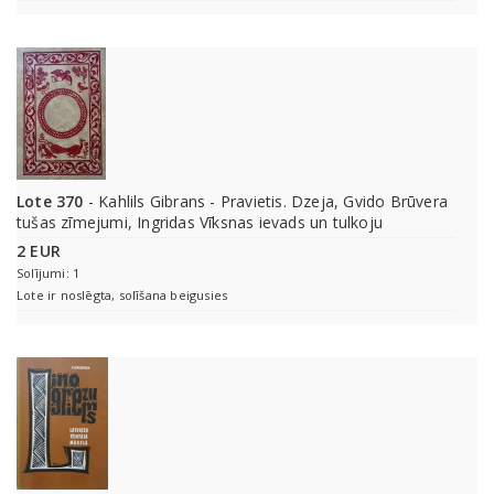
Lote 370
- Kahlils Gibrans - Pravietis. Dzeja, Gvido Brūvera
tušas zīmejumi, Ingridas Vīksnas ievads un tulkoju
2 EUR
Solījumi: 1
Lote ir noslēgta, solīšana beigusies