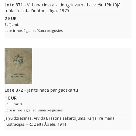
Lote 371
- V. Lapacinska - Linogriezums Latviešu tēlotājā
mākslā. Izd.: Zinātne, Rīga, 1975
2 EUR
Solījumi: 1
Lote ir noslēgta, solīšana beigusies
Lote 372
- Jānīts nāca par gadskārtu
1 EUR
Solījumi: 0
Lote ir noslēgta, solīšana beigusies
Jāņu dziesmas. Arvīda Brastiņa sakārtojums. Kārļa Freimaņa
ilustrācijas, - R.: Zelta Ābele, 1944