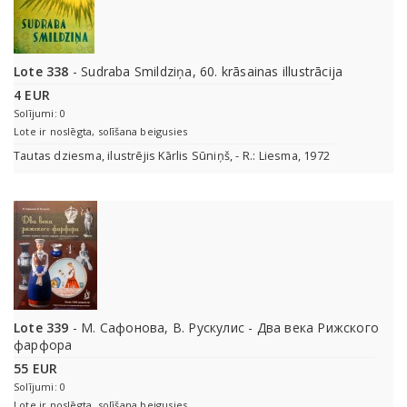
Lote 338
- Sudraba Smildziņa, 60. krāsainas illustrācija
4 EUR
Solījumi: 0
Lote ir noslēgta, solīšana beigusies
Tautas dziesma, ilustrējis Kārlis Sūniņš, - R.: Liesma, 1972
Lote 339
- М. Сафонова, В. Рускулис - Два века Рижского
фарфора
55 EUR
Solījumi: 0
Lote ir noslēgta, solīšana beigusies