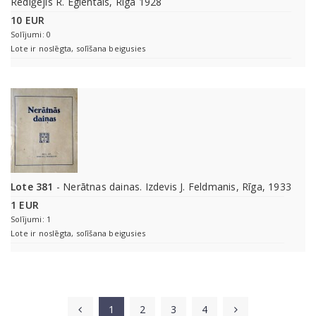
Rediģējis R. Eglentals, Rīgā 1928
10 EUR
Solījumi: 0
Lote ir noslēgta, solīšana beigusies
Lote 381
- Nerātnas dainas. Izdevis J. Feldmanis, Rīga, 1933
1 EUR
Solījumi: 1
Lote ir noslēgta, solīšana beigusies
1
2
3
4