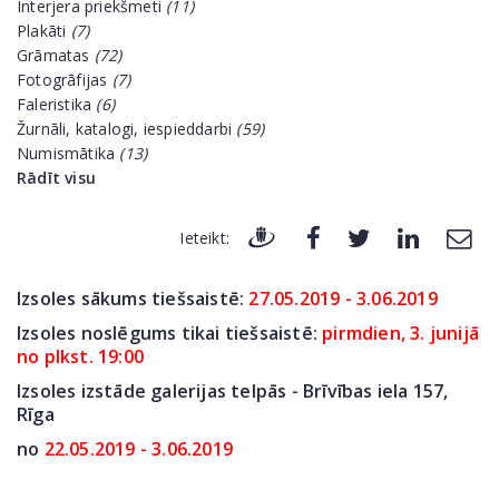
Interjera priekšmeti
(11)
Plakāti
(7)
Grāmatas
(72)
Fotogrāfijas
(7)
Faleristika
(6)
Žurnāli, katalogi, iespieddarbi
(59)
Numismātika
(13)
Rādīt visu
Ieteikt:
Izsoles sākums tiešsaistē:
27.05.2019 - 3.06.2019
Izsoles noslēgums tikai tiešsaistē:
pirmdien, 3. junijā
no plkst. 19:00
Izsoles izstāde galerijas telpās - Brīvības iela 157,
Rīga
no
22.05.2019 - 3.06.2019