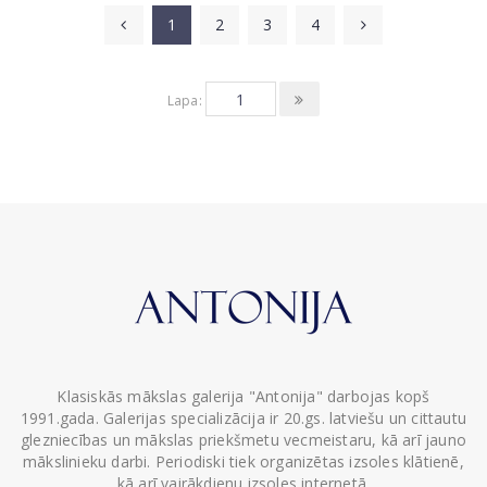
1
2
3
4
Lapa:
Klasiskās mākslas galerija "Antonija" darbojas kopš
1991.gada. Galerijas specializācija ir 20.gs. latviešu un cittautu
glezniecības un mākslas priekšmetu vecmeistaru, kā arī jauno
mākslinieku darbi. Periodiski tiek organizētas izsoles klātienē,
kā arī vairākdienu izsoles internetā.