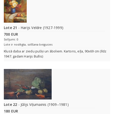
Lote 21
- Harijs Veldre (1927-1999)
700 EUR
Solījumi: 0
Lote ir noslēgta, solīšana beigusies
Klusā daba ar ziedu pušķi un āboliem. Kartons, eļļa, 90x69 cm (līdz
1947. gadam Harijs Bullis)
Lote 22
- Jūlijs Viļumainis (1909–1981)
180 EUR