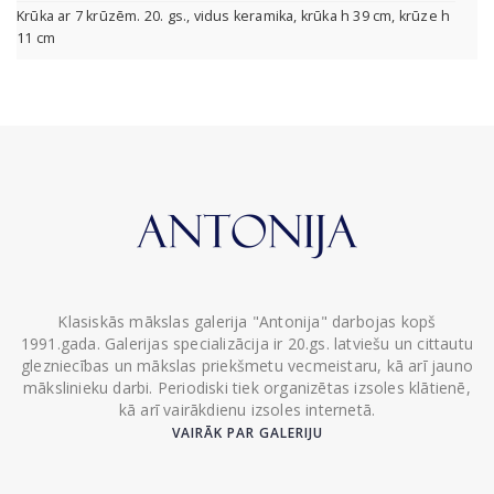
Krūka ar 7 krūzēm. 20. gs., vidus keramika, krūka h 39 cm, krūze h
11 cm
Klasiskās mākslas galerija "Antonija" darbojas kopš
1991.gada. Galerijas specializācija ir 20.gs. latviešu un cittautu
glezniecības un mākslas priekšmetu vecmeistaru, kā arī jauno
mākslinieku darbi. Periodiski tiek organizētas izsoles klātienē,
kā arī vairākdienu izsoles internetā.
VAIRĀK PAR GALERIJU