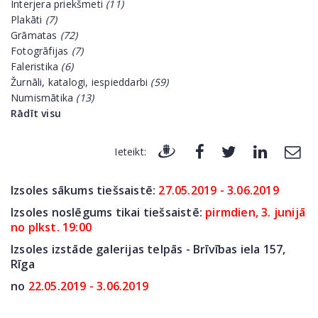
Interjera priekšmeti
(11)
Plakāti
(7)
Grāmatas
(72)
Fotogrāfijas
(7)
Faleristika
(6)
Žurnāli, katalogi, iespieddarbi
(59)
Numismātika
(13)
Rādīt visu
Ieteikt:
Izsoles sākums tiešsaistē:
27.05.2019 - 3.06.2019
Izsoles noslēgums tikai tiešsaistē:
pirmdien, 3. junijā
no plkst. 19:00
Izsoles izstāde galerijas telpās - Brīvības iela 157,
Rīga
no
22.05.2019 - 3.06.2019