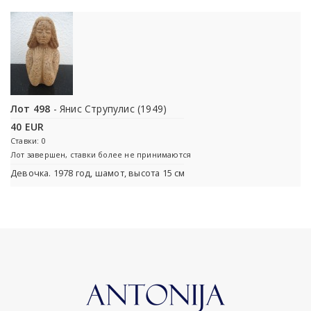
Лот 498
- Янис Струпулис (1949)
40 EUR
Ставки: 0
Лот завершен, ставки более не принимаются
Девочка. 1978 год, шамот, высота 15 см