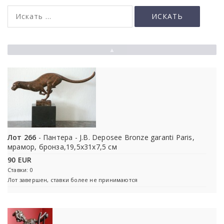
▲
Лот 266
- Пантера - J.B. Deposee Bronze garanti Paris,
мрамор, бронза,19,5x31x7,5 см
90 EUR
Ставки: 0
Лот завершен, ставки более не принимаются