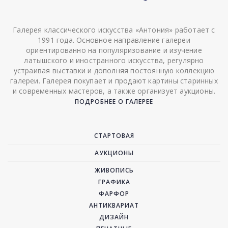
Галерея классического искусства «Антония» работает с
1991 года. Основное направление галереи
ориентированно на популяризование и изучение
латышского и иностранного искусства, регулярно
устраивая выставки и дополняя постоянную коллекцию
галереи. Галерея покупает и продают картины старинных
и современных мастеров, а также организует аукционы.
ПОДРОБНЕЕ О ГАЛЕРЕЕ
СТАРТОВАЯ
АУКЦИОНЫ
ЖИВОПИСЬ
ГРАФИКА
ФАРФОР
АНТИКВАРИАТ
ДИЗАЙН