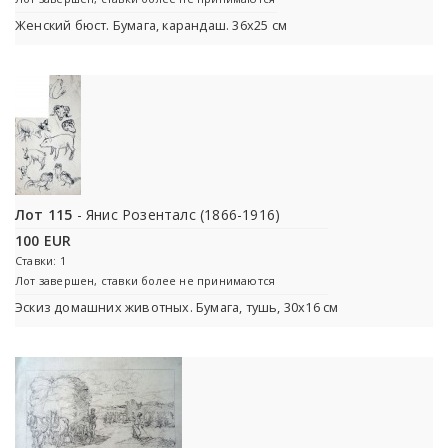
Женский бюст. Бумага, карандаш. 36x25 см
Лот 115
- Янис Розенталс (1866-1916)
100 EUR
Ставки: 1
Лот завершен, ставки более не принимаются
Эскиз домашних животных. Бумага, тушь, 30x16 см