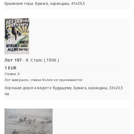
Крымские горы. Бумага, карандаш, 41х29,5
Лот 197
- Я. Cталс ( 1906 )
1 EUR
Ставки: 0
Лот завершен, ставки более не принимаются
Хорошая дорога ведет к будущему. Бумага, карандаш, 33х23,5
см