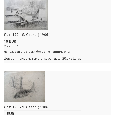
Лот 192
- Я. Cталс ( 1906 )
10 EUR
Ставки: 10
Лот завершен, ставки более не принимаются
Деревня зимой. Бумага, карандаш, 20,5х29,5 см
Лот 193
- Я. Cталс ( 1906 )
1 EUR