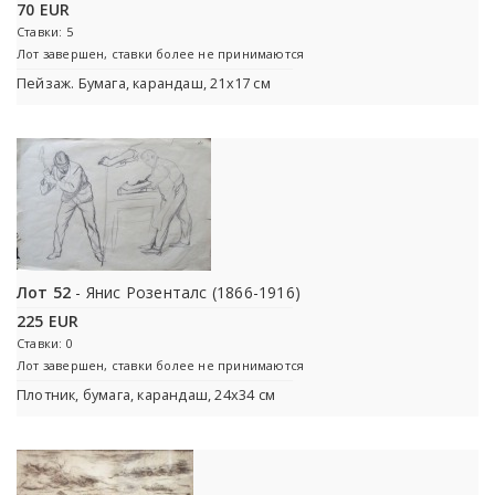
70 EUR
Ставки: 5
Лот завершен, ставки более не принимаются
Пейзаж. Бумага, карандаш, 21x17 см
Лот 52
- Янис Розенталс (1866-1916)
225 EUR
Ставки: 0
Лот завершен, ставки более не принимаются
Плотник, бумага, карандаш, 24x34 см