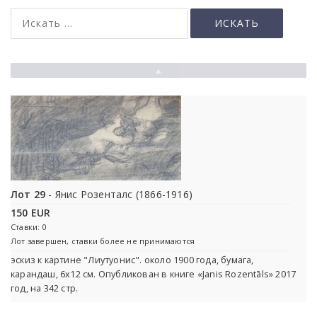
▲
Лот 29
- Янис Розенталс (1866-1916)
150 EUR
Ставки: 0
Лот завершен, ставки более не принимаются
эскиз к картине "Лиутуонис". около 1900 года, бумага,
карандаш, 6x12 см. Опубликован в книге «Janis Rozentāls» 2017
год, на 342 стр.