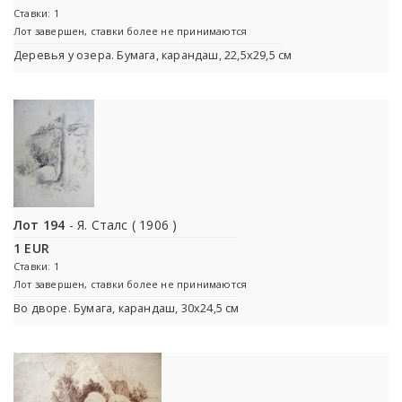
Ставки: 1
Лот завершен, ставки более не принимаются
Деревья у озера. Бумага, карандаш, 22,5х29,5 см
Лот 194
- Я. Cталс ( 1906 )
1 EUR
Ставки: 1
Лот завершен, ставки более не принимаются
Во дворе. Бумага, карандаш, 30х24,5 см