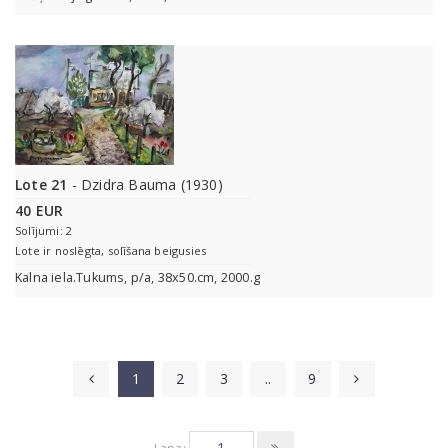
Lote 21
- Dzidra Bauma (1930)
40 EUR
Solījumi: 2
Lote ir noslēgta, solīšana beigusies
Kalna iela.Tukums, p/a, 38x50.cm, 2000.g
1
2
3
..
9