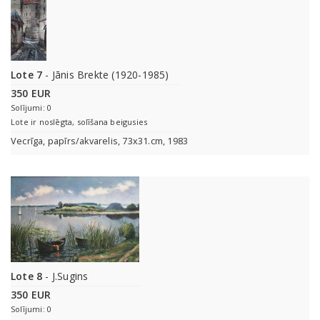
Lote 7
- Jānis Brekte (1920-1985)
350 EUR
Solījumi: 0
Lote ir noslēgta, solīšana beigusies
Vecrīga, papīrs/akvarelis, 73x31.cm, 1983
Lote 8
- J.Sugins
350 EUR
Solījumi: 0