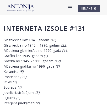
IENĀKT
INTERNETA IZSOLE #131
Glezniecība līdz 1945. gadam
(10)
Glezniecība no 1945. - 1990. gadam
(22)
Mūsdienu glezniecība no 1990. gada
(44)
Grafika līdz 1945. gadam
(1)
Grafika no 1945. - 1990. gadam
(17)
Mūsdienu grafika no 1990. gada
(8)
Keramika
(5)
Porcelāns
(25)
Stikls
(2)
Sudrabs
(4)
Juvelierizstrādājumi
(3)
Figūras
(5)
Interjera priekšmeti
(2)