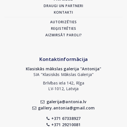
DRAUGI UN PARTNERI
KONTAKTI
AUTORIZĒTIES
REĢISTRĒTIES
AIZMIRSĀT PAROLI?
Kontaktinformācija
Klasiskās mākslas galerija "Antonija"
SIA "Klasiskās Mākslas Galerija"
Brīvības iela 142, Rīga
LV-1012, Latvija
galerija@antonia.lv
gallery.antonia@gmail.com
+371 67338927
+371 29210081