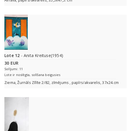
Ainava, papīrs/akvarelis, 35,5x47,5. cm
Lote 12
- Anita Kreituse(1954)
30 EUR
Solījumi: 11
Lote ir noslēgta, solīšana beigusies
Ziema, Žurnāls Zīlīte 2/82, zīmējums , papīrs/akvarelis, 37x24.cm