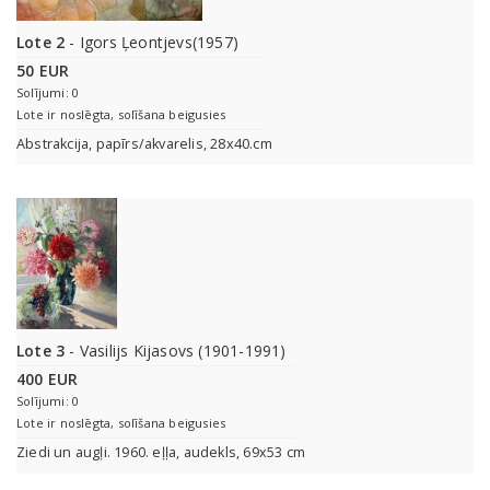
Lote 2
- Igors Ļeontjevs(1957)
50 EUR
Solījumi: 0
Lote ir noslēgta, solīšana beigusies
Abstrakcija, papīrs/akvarelis, 28x40.cm
Lote 3
- Vasilijs Kijasovs (1901-1991)
400 EUR
Solījumi: 0
Lote ir noslēgta, solīšana beigusies
Ziedi un augļi. 1960. eļļa, audekls, 69x53 cm