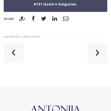
#131 Izsole ir beigusies.
Ieteikt:
Iepriekšējā / nākamā lote:
‹
›