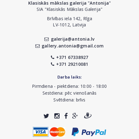
Klasiskās mākslas galerija "Antonija"
SIA "Klasiskās Mākslas Galerija"
Brīvības iela 142, Rīga
LV-1012, Latvija
galerija@antonia.lv
gallery.antonia@gmail.com
+371 67338927
+371 29210081
Darba laiks:
Pirmdiena - piektdiena: 10:00 - 18:00
Sestdiena: pēc vienošanās
Svētdiena: brīvs