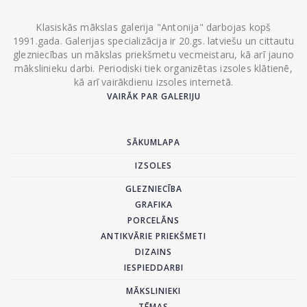
Klasiskās mākslas galerija "Antonija" darbojas kopš
1991.gada. Galerijas specializācija ir 20.gs. latviešu un cittautu
glezniecības un mākslas priekšmetu vecmeistaru, kā arī jauno
mākslinieku darbi. Periodiski tiek organizētas izsoles klātienē,
kā arī vairākdienu izsoles internetā.
VAIRĀK PAR GALERIJU
SĀKUMLAPA
IZSOLES
GLEZNIECĪBA
GRAFIKA
PORCELĀNS
ANTIKVĀRIE PRIEKŠMETI
DIZAINS
IESPIEDDARBI
MĀKSLINIEKI
TĒMAS