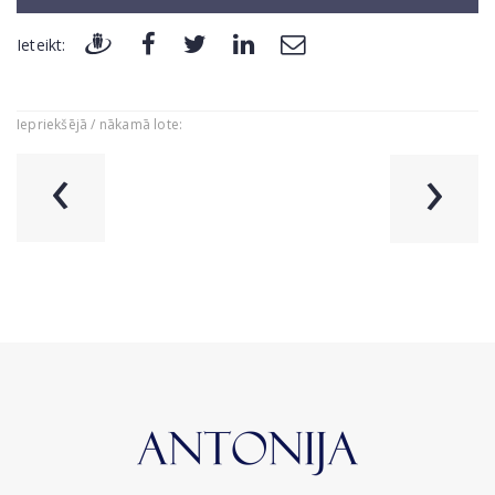
Ieteikt:
Iepriekšējā / nākamā lote:
‹
›