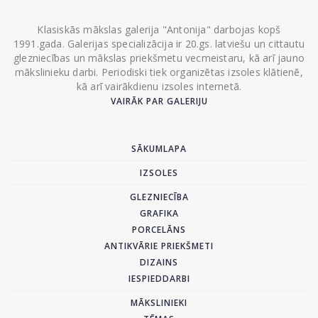
Klasiskās mākslas galerija "Antonija" darbojas kopš
1991.gada. Galerijas specializācija ir 20.gs. latviešu un cittautu
glezniecības un mākslas priekšmetu vecmeistaru, kā arī jauno
mākslinieku darbi. Periodiski tiek organizētas izsoles klātienē,
kā arī vairākdienu izsoles internetā.
VAIRĀK PAR GALERIJU
SĀKUMLAPA
IZSOLES
GLEZNIECĪBA
GRAFIKA
PORCELĀNS
ANTIKVĀRIE PRIEKŠMETI
DIZAINS
IESPIEDDARBI
MĀKSLINIEKI