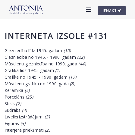
IENĀKT
INTERNETA IZSOLE #131
Glezniecība līdz 1945. gadam
(10)
Glezniecība no 1945. - 1990. gadam
(22)
Mūsdienu glezniecība no 1990. gada
(44)
Grafika līdz 1945. gadam
(1)
Grafika no 1945. - 1990. gadam
(17)
Mūsdienu grafika no 1990. gada
(8)
Keramika
(5)
Porcelāns
(25)
Stikls
(2)
Sudrabs
(4)
Juvelierizstrādājumi
(3)
Figūras
(5)
Interjera priekšmeti
(2)