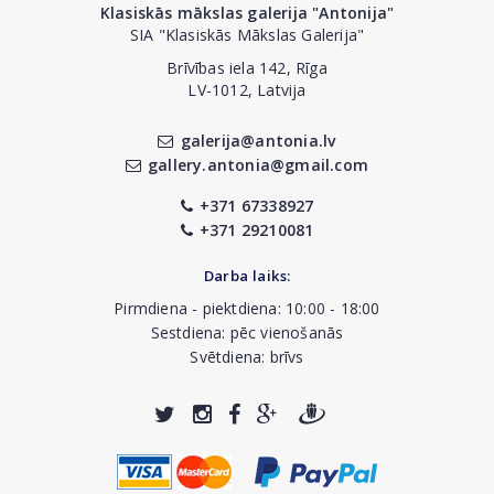
Klasiskās mākslas galerija "Antonija"
SIA "Klasiskās Mākslas Galerija"
Brīvības iela 142, Rīga
LV-1012, Latvija
galerija@antonia.lv
gallery.antonia@gmail.com
+371 67338927
+371 29210081
Darba laiks:
Pirmdiena - piektdiena: 10:00 - 18:00
Sestdiena: pēc vienošanās
Svētdiena: brīvs