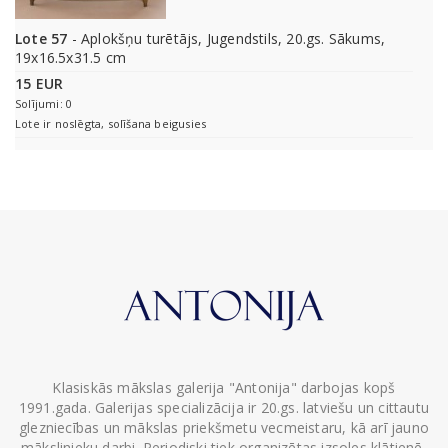
Lote 57
- Aplokšņu turētājs, Jugendstils, 20.gs. Sākums,
19x16.5x31.5 cm
15 EUR
Solījumi: 0
Lote ir noslēgta, solīšana beigusies
Klasiskās mākslas galerija "Antonija" darbojas kopš
1991.gada. Galerijas specializācija ir 20.gs. latviešu un cittautu
glezniecības un mākslas priekšmetu vecmeistaru, kā arī jauno
mākslinieku darbi. Periodiski tiek organizētas izsoles klātienē,