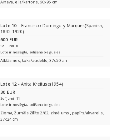
Ainava, eļļa/kartons, 60x95 cm
Lote 10
- Francisco Domingo y Marques(Spanish,
1842-1920)
600 EUR
Solījumi: 0
Lote ir noslēgta, solīšana beigusies
Atklāsmes, koks/audekls, 37x50.cm
Lote 12
- Anita Kreituse(1954)
30 EUR
Solījumi: 11
Lote ir noslēgta, solīšana beigusies
Ziema, Žurnāls Zīlīte 2/82, zīmējums , papīrs/akvarelis,
37x24.cm