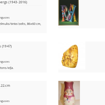
bergs (1943-2016)
eigusies
zīmulis/tinte/zelts, 86x60 cm,
rs (1947)
eigusies
tons/eļļa.
h.22.cm
eigusies