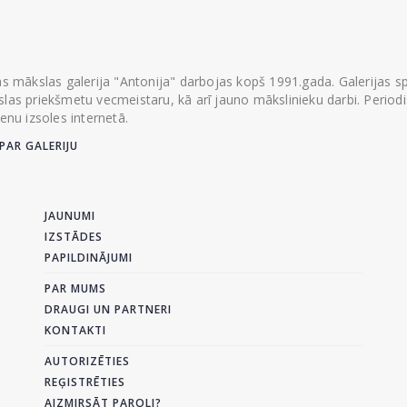
ās mākslas galerija "Antonija" darbojas kopš 1991.gada. Galerijas spec
las priekšmetu vecmeistaru, kā arī jauno mākslinieku darbi. Periodisk
ienu izsoles internetā.
PAR GALERIJU
JAUNUMI
IZSTĀDES
PAPILDINĀJUMI
PAR MUMS
DRAUGI UN PARTNERI
KONTAKTI
AUTORIZĒTIES
REĢISTRĒTIES
AIZMIRSĀT PAROLI?