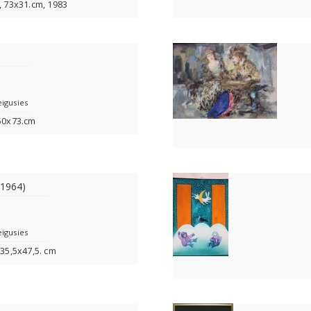
s, 73x31.cm, 1983
eigusies
 50x73.cm
(1964)
eigusies
 35,5x47,5. cm