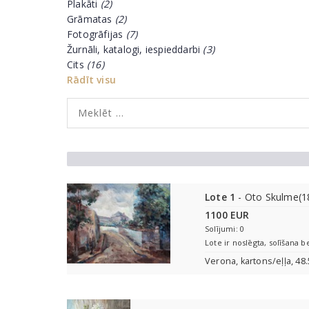
Plakāti
(2)
Grāmatas
(2)
Fotogrāfijas
(7)
Žurnāli, katalogi, iespieddarbi
(3)
Cits
(16)
Rādīt visu
Lote 1
- Oto Skulme(1
1100 EUR
Solījumi: 0
Lote ir noslēgta, solīšana b
Verona, kartons/eļļa, 48