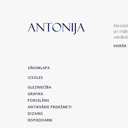
Klasisk
un māks
vairākd
VAIRĀK 
SĀKUMLAPA
IZSOLES
GLEZNIECĪBA
GRAFIKA
PORCELĀNS
ANTIKVĀRIE PRIEKŠMETI
DIZAINS
IESPIEDDARBI