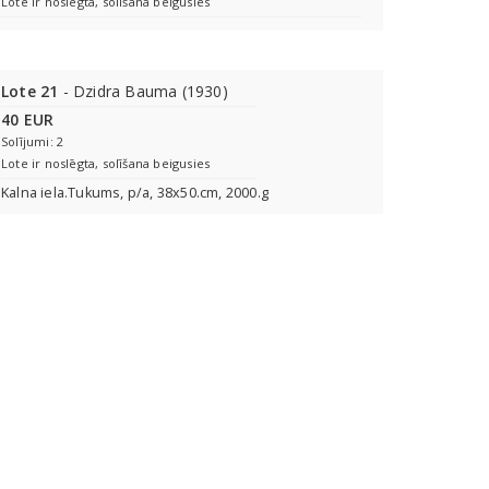
Lote ir noslēgta, solīšana beigusies
Lote 21
- Dzidra Bauma (1930)
40 EUR
Solījumi: 2
Lote ir noslēgta, solīšana beigusies
Kalna iela.Tukums, p/a, 38x50.cm, 2000.g