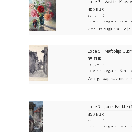
Lote 3
- Vasilijs Kijas
400 EUR
Solījumi: 0
Lote ir noslēgta, solīšana b
Ziedi un augļi. 1960. eļļ
Lote 5
- Naftolijs Gūt
35 EUR
Solījumi: 4
Lote ir noslēgta, solīšana b
Vecrīga, papīrs/zīmulis,
Lote 7
- Jānis Brekte 
350 EUR
Solījumi: 0
Lote ir noslēgta, solīšana b