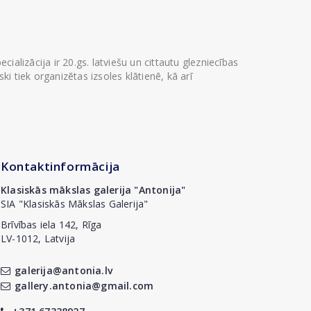
ializācija ir 20.gs. latviešu un cittautu glezniecības
i tiek organizētas izsoles klātienē, kā arī
Kontaktinformācija
Klasiskās mākslas galerija "Antonija"
SIA "Klasiskās Mākslas Galerija"
Brīvības iela 142, Rīga
LV-1012, Latvija
galerija@antonia.lv
gallery.antonia@gmail.com