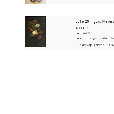
Lote 20
- Igors Klever
40 EUR
Solījumi: 0
Lote ir noslēgta, solīšana b
Pušķis vājā gaismā, 199