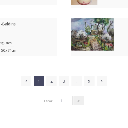
s-Baldins
eigusies
4, 50x74cm
1
2
3
..
9
Lapa: