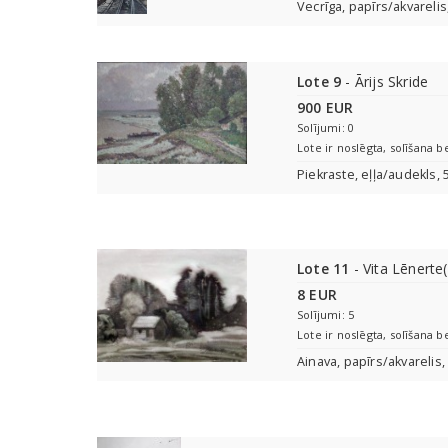
Vecrīga, papīrs/akvareli
Lote 9
- Ārijs Skride
900 EUR
Solījumi: 0
Lote ir noslēgta, solīšana b
Piekraste, eļļa/audekls,
Lote 11
- Vita Lēnerte
8 EUR
Solījumi: 5
Lote ir noslēgta, solīšana b
Ainava, papīrs/akvarelis,