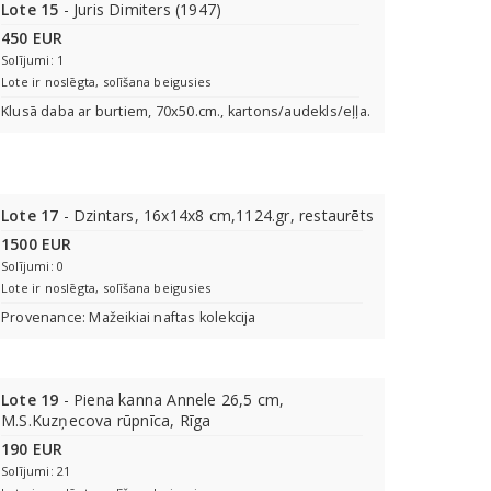
Lote 15
- Juris Dimiters (1947)
450 EUR
Solījumi: 1
Lote ir noslēgta, solīšana beigusies
Klusā daba ar burtiem, 70x50.cm., kartons/audekls/eļļa.
Lote 17
- Dzintars, 16x14x8 cm,1124.gr, restaurēts
1500 EUR
Solījumi: 0
Lote ir noslēgta, solīšana beigusies
Provenance: Mažeikiai naftas kolekcija
Lote 19
- Piena kanna Annele 26,5 cm,
M.S.Kuzņecova rūpnīca, Rīga
190 EUR
Solījumi: 21