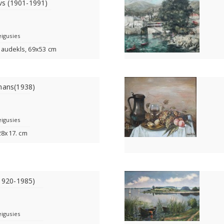
ovs (1901-1991)
eigusies
a, audekls, 69x53 cm
mans(1938)
eigusies
 28x17. cm
(1920-1985)
eigusies