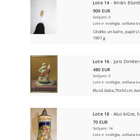
Lote 14
- Ilmārs Blum
900 EUR
Solījumi: 0
Lote ir noslēgta, solīšana b
Cilvēks un kalns, papīrs/
1997.g.
Lote 16
- Juris Dimite
480 EUR
Solījumi: 0
Lote ir noslēgta, solīšana b
Klusā daba,70x50.cm, kar
Lote 18
- Alus krūze, 
70 EUR
Solījumi: 14
Lote ir noslēgta, solīšana b