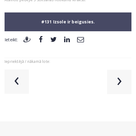
#131 Izsole ir beigusies.
Ieteikt:
Iepriekšējā / nākamā lote:
‹
›