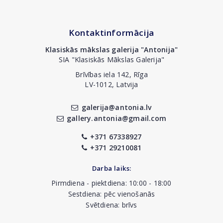
Kontaktinformācija
Klasiskās mākslas galerija "Antonija"
SIA "Klasiskās Mākslas Galerija"
Brīvības iela 142, Rīga
LV-1012, Latvija
galerija@antonia.lv
gallery.antonia@gmail.com
+371 67338927
+371 29210081
Darba laiks:
Pirmdiena - piektdiena: 10:00 - 18:00
Sestdiena: pēc vienošanās
Svētdiena: brīvs