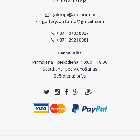
LV-1012, Latvija
galerija@antonia.lv
gallery.antonia@gmail.com
+371 67338927
+371 29210081
Darba laiks:
Pirmdiena - piektdiena: 10:00 - 18:00
Sestdiena: pēc vienošanās
Svētdiena: brīvs