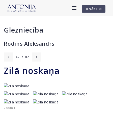
IENĀKT
Glezniecība
Rodins Aleksandrs
42
/
82
Zilā noskaņa
Zoom +