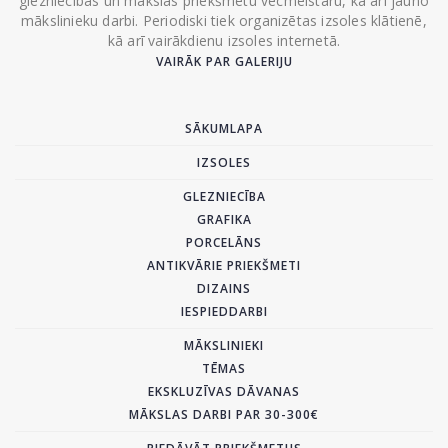
glezniecības un mākslas priekšmetu vecmeistaru, kā arī jauno
mākslinieku darbi. Periodiski tiek organizētas izsoles klātienē,
kā arī vairākdienu izsoles internetā.
VAIRĀK PAR GALERIJU
SĀKUMLAPA
IZSOLES
GLEZNIECĪBA
GRAFIKA
PORCELĀNS
ANTIKVĀRIE PRIEKŠMETI
DIZAINS
IESPIEDDARBI
MĀKSLINIEKI
TĒMAS
EKSKLUZĪVAS DĀVANAS
MĀKSLAS DARBI PAR 30-300€