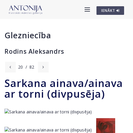
IENĀKT
Glezniecība
Rodins Aleksandrs
20
/
82
Sarkana ainava/ainava
ar torni (divpusēja)