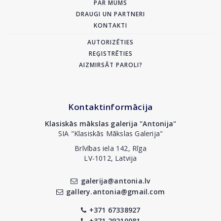
PAR MUMS
DRAUGI UN PARTNERI
KONTAKTI
AUTORIZĒTIES
REĢISTRĒTIES
AIZMIRSĀT PAROLI?
Kontaktinformācija
Klasiskās mākslas galerija "Antonija"
SIA "Klasiskās Mākslas Galerija"
Brīvības iela 142, Rīga
LV-1012, Latvija
galerija@antonia.lv
gallery.antonia@gmail.com
+371 67338927
+371 29210081