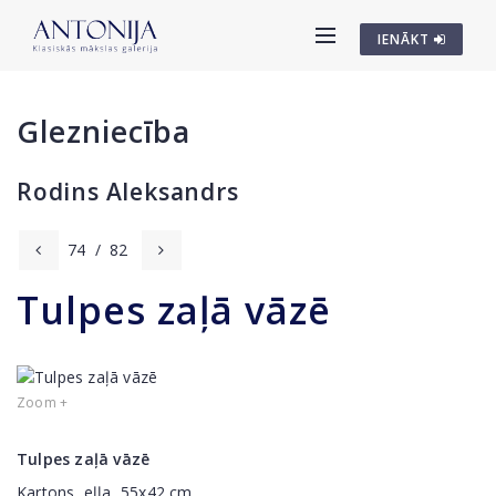
IENĀKT
Glezniecība
Rodins Aleksandrs
74
/
82
Tulpes zaļā vāzē
Zoom +
Tulpes zaļā vāzē
Kartons, eļļa, 55x42 cm