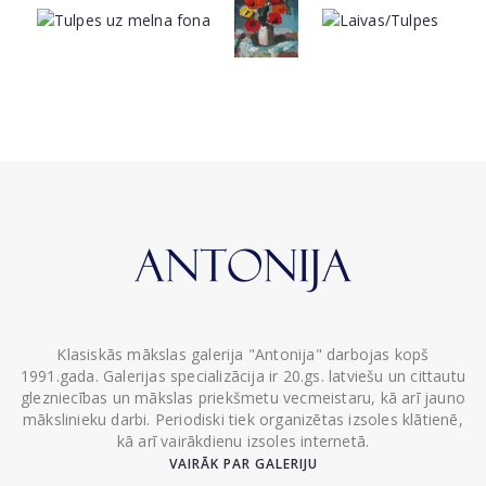
Klasiskās mākslas galerija "Antonija" darbojas kopš
1991.gada. Galerijas specializācija ir 20.gs. latviešu un cittautu
glezniecības un mākslas priekšmetu vecmeistaru, kā arī jauno
mākslinieku darbi. Periodiski tiek organizētas izsoles klātienē,
kā arī vairākdienu izsoles internetā.
VAIRĀK PAR GALERIJU