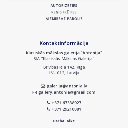
AUTORIZĒTIES
REĢISTRĒTIES
AIZMIRSĀT PAROLI?
Kontaktinformācija
Klasiskās mākslas galerija "Antonija"
SIA "Klasiskās Mākslas Galerija"
Brīvības iela 142, Rīga
LV-1012, Latvija
galerija@antonia.lv
gallery.antonia@gmail.com
+371 67338927
+371 29210081
Darba laiks: