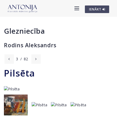
IENĀKT
Glezniecība
Rodins Aleksandrs
3
/
82
Pilsēta