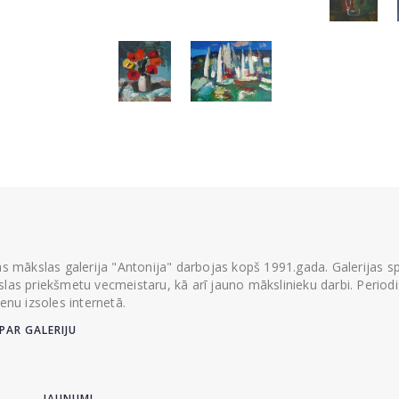
ās mākslas galerija "Antonija" darbojas kopš 1991.gada. Galerijas spec
las priekšmetu vecmeistaru, kā arī jauno mākslinieku darbi. Periodisk
ienu izsoles internetā.
PAR GALERIJU
JAUNUMI