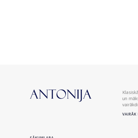
Klasisk
un māks
vairākd
VAIRĀK 
SĀKUMLAPA