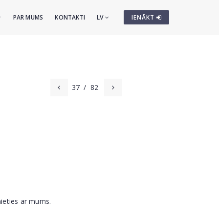
PAR MUMS
KONTAKTI
LV
IENĀKT
37
/
82
nieties ar mums.