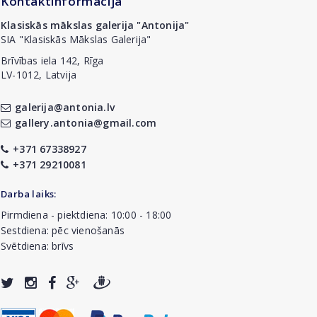
Kontaktinformācija
Klasiskās mākslas galerija "Antonija"
SIA "Klasiskās Mākslas Galerija"
Brīvības iela 142, Rīga
LV-1012, Latvija
galerija@antonia.lv
gallery.antonia@gmail.com
+371 67338927
+371 29210081
Darba laiks:
Pirmdiena - piektdiena: 10:00 - 18:00
Sestdiena: pēc vienošanās
Svētdiena: brīvs