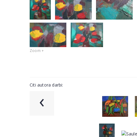
Zoom +
Citi autora darbi:
‹