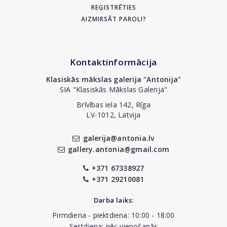
REĢISTRĒTIES
AIZMIRSĀT PAROLI?
Kontaktinformācija
Klasiskās mākslas galerija "Antonija"
SIA "Klasiskās Mākslas Galerija"
Brīvības iela 142, Rīga
LV-1012, Latvija
galerija@antonia.lv
gallery.antonia@gmail.com
+371 67338927
+371 29210081
Darba laiks:
Pirmdiena - piektdiena: 10:00 - 18:00
Sestdiena: pēc vienošanās