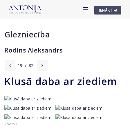
IENĀKT
Glezniecība
Rodins Aleksandrs
19
/
82
Klusā daba ar ziediem
Zoom +