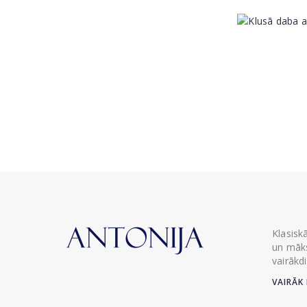
Klasisk
un māks
vairākd
VAIRĀK 