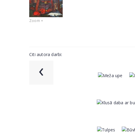
Zoom +
Citi autora darbi:
‹