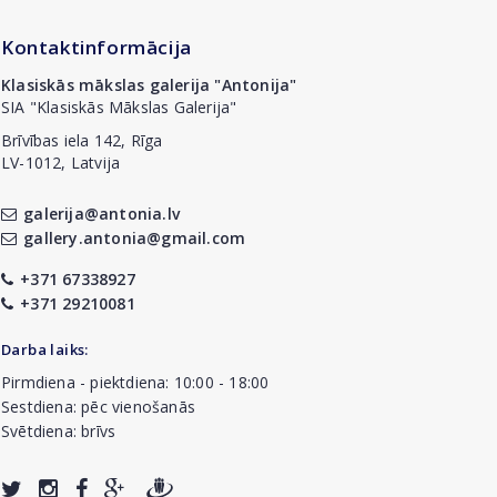
Kontaktinformācija
Klasiskās mākslas galerija "Antonija"
SIA "Klasiskās Mākslas Galerija"
Brīvības iela 142, Rīga
LV-1012, Latvija
galerija@antonia.lv
gallery.antonia@gmail.com
+371 67338927
+371 29210081
Darba laiks:
Pirmdiena - piektdiena: 10:00 - 18:00
Sestdiena: pēc vienošanās
Svētdiena: brīvs