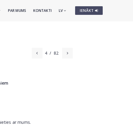
PAR MUMS
KONTAKTI
LV
IENĀKT
4
/
82
ņiem
nieties ar mums.