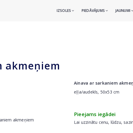
IZSOLES
PIEDĀVĀJUMS
JAUNUMI
em akmeņiem
Ainava ar sarkaniem akme
eļļa/audekls, 50x53 cm
Pieejams iegādei
Lai uzzinātu cenu, lūdzu, sazi