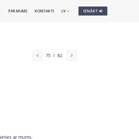
PAR MUMS
KONTAKTI
LV
IENĀKT
75
/
82
nieties ar mums.