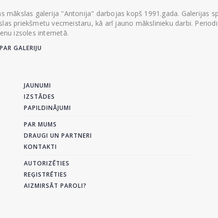
ās mākslas galerija "Antonija" darbojas kopš 1991.gada. Galerijas spec
las priekšmetu vecmeistaru, kā arī jauno mākslinieku darbi. Periodisk
ienu izsoles internetā.
PAR GALERIJU
JAUNUMI
IZSTĀDES
PAPILDINĀJUMI
PAR MUMS
DRAUGI UN PARTNERI
KONTAKTI
AUTORIZĒTIES
REĢISTRĒTIES
AIZMIRSĀT PAROLI?