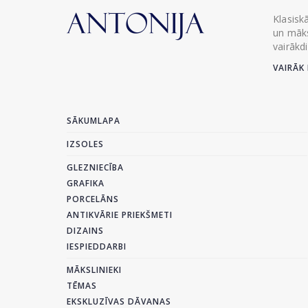
Klasisk
un māks
vairākd
VAIRĀK 
SĀKUMLAPA
IZSOLES
GLEZNIECĪBA
GRAFIKA
PORCELĀNS
ANTIKVĀRIE PRIEKŠMETI
DIZAINS
IESPIEDDARBI
MĀKSLINIEKI
TĒMAS
EKSKLUZĪVAS DĀVANAS