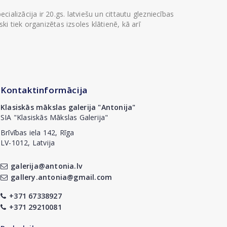
ializācija ir 20.gs. latviešu un cittautu glezniecības
i tiek organizētas izsoles klātienē, kā arī
Kontaktinformācija
Klasiskās mākslas galerija "Antonija"
SIA "Klasiskās Mākslas Galerija"
Brīvības iela 142, Rīga
LV-1012, Latvija
galerija@antonia.lv
gallery.antonia@gmail.com
+371 67338927
+371 29210081