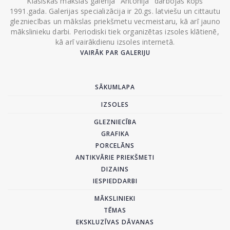
Klasiskās mākslas galerija "Antonija" darbojas kopš
1991.gada. Galerijas specializācija ir 20.gs. latviešu un cittautu
glezniecības un mākslas priekšmetu vecmeistaru, kā arī jauno
mākslinieku darbi. Periodiski tiek organizētas izsoles klātienē,
kā arī vairākdienu izsoles internetā.
VAIRĀK PAR GALERIJU
SĀKUMLAPA
IZSOLES
GLEZNIECĪBA
GRAFIKA
PORCELĀNS
ANTIKVĀRIE PRIEKŠMETI
DIZAINS
IESPIEDDARBI
MĀKSLINIEKI
TĒMAS
EKSKLUZĪVAS DĀVANAS