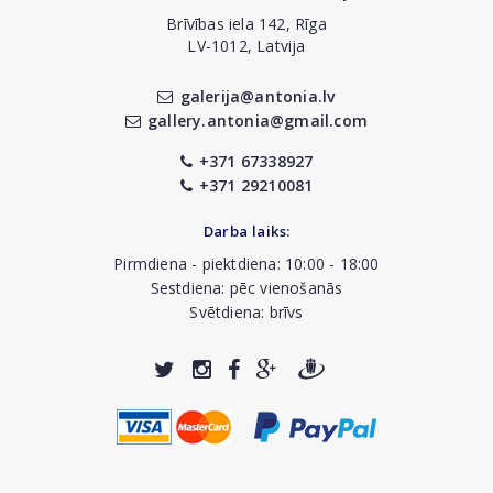
Brīvības iela 142, Rīga
LV-1012, Latvija
galerija@antonia.lv
gallery.antonia@gmail.com
+371 67338927
+371 29210081
Darba laiks:
Pirmdiena - piektdiena: 10:00 - 18:00
Sestdiena: pēc vienošanās
Svētdiena: brīvs