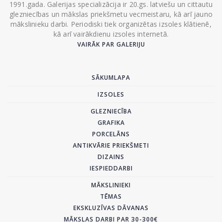
1991.gada. Galerijas specializācija ir 20.gs. latviešu un cittautu
glezniecības un mākslas priekšmetu vecmeistaru, kā arī jauno
mākslinieku darbi. Periodiski tiek organizētas izsoles klātienē,
kā arī vairākdienu izsoles internetā.
VAIRĀK PAR GALERIJU
SĀKUMLAPA
IZSOLES
GLEZNIECĪBA
GRAFIKA
PORCELĀNS
ANTIKVĀRIE PRIEKŠMETI
DIZAINS
IESPIEDDARBI
MĀKSLINIEKI
TĒMAS
EKSKLUZĪVAS DĀVANAS
MĀKSLAS DARBI PAR 30-300€