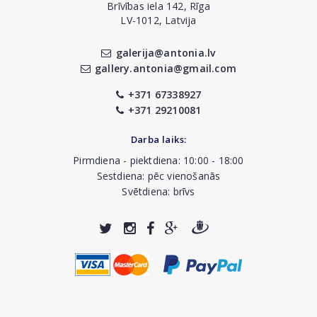
Brīvības iela 142, Rīga
LV-1012, Latvija
galerija@antonia.lv
gallery.antonia@gmail.com
+371 67338927
+371 29210081
Darba laiks:
Pirmdiena - piektdiena: 10:00 - 18:00
Sestdiena: pēc vienošanās
Svētdiena: brīvs