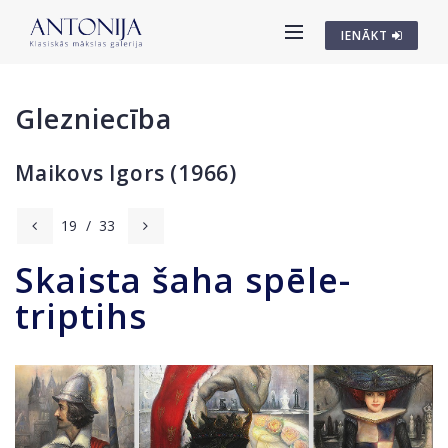
IENĀKT
Glezniecība
Maikovs Igors (1966)
19
/
33
Skaista šaha spēle-
triptihs