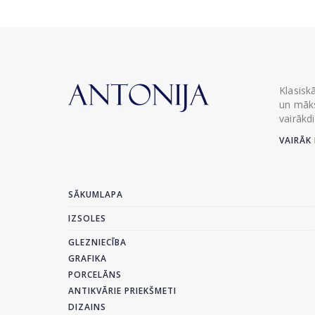
Klasisk
un māks
vairākd
VAIRĀK 
SĀKUMLAPA
IZSOLES
GLEZNIECĪBA
GRAFIKA
PORCELĀNS
ANTIKVĀRIE PRIEKŠMETI
DIZAINS