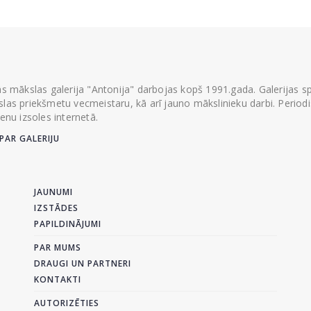
ās mākslas galerija "Antonija" darbojas kopš 1991.gada. Galerijas spec
las priekšmetu vecmeistaru, kā arī jauno mākslinieku darbi. Periodisk
ienu izsoles internetā.
PAR GALERIJU
JAUNUMI
IZSTĀDES
PAPILDINĀJUMI
PAR MUMS
DRAUGI UN PARTNERI
KONTAKTI
AUTORIZĒTIES