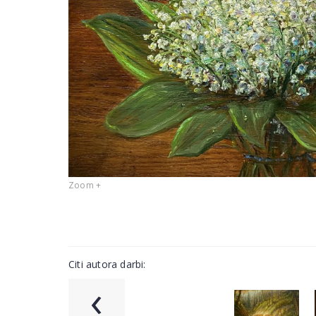
Zoom +
Citi autora darbi:
‹