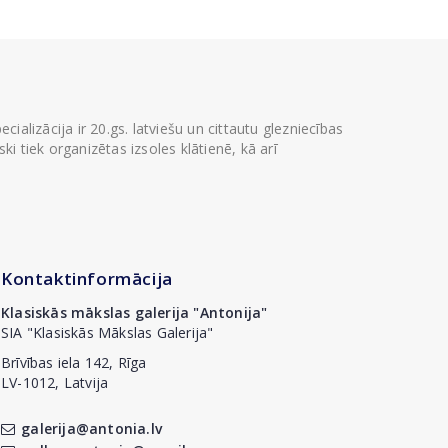
ializācija ir 20.gs. latviešu un cittautu glezniecības
i tiek organizētas izsoles klātienē, kā arī
Kontaktinformācija
Klasiskās mākslas galerija "Antonija"
SIA "Klasiskās Mākslas Galerija"
Brīvības iela 142, Rīga
LV-1012, Latvija
galerija@antonia.lv