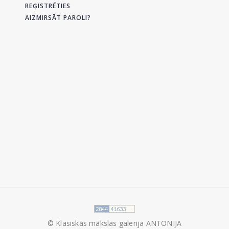
REĢISTRĒTIES
AIZMIRSĀT PAROLI?
© Klasiskās mākslas galerija ANTONIJA