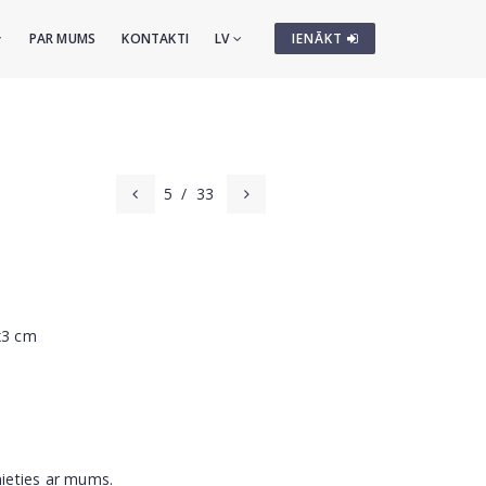
PAR MUMS
KONTAKTI
LV
IENĀKT
5
/
33
x3 cm
nieties ar mums.