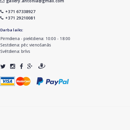
gallery.antonia@gmail.com
+371 67338927
+371 29210081
Darba laiks:
Pirmdiena - piektdiena: 10:00 - 18:00
Sestdiena: pēc vienošanās
Svētdiena: brīvs