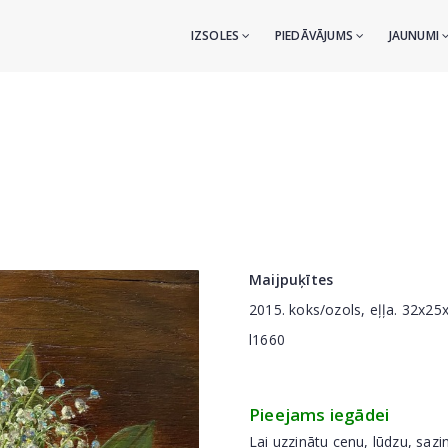
IZSOLES
PIEDĀVĀJUMS
JAUNUMI
Maijpuķītes
2015. koks/ozols, eļļa. 32x25
l1660
Pieejams iegādei
Lai uzzinātu cenu, lūdzu, sazi