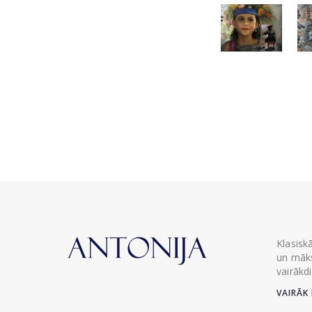
Klasisk
un māks
vairākd
VAIRĀK 