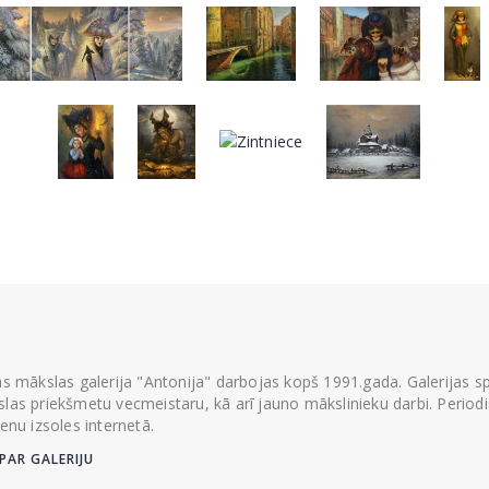
ās mākslas galerija "Antonija" darbojas kopš 1991.gada. Galerijas spec
las priekšmetu vecmeistaru, kā arī jauno mākslinieku darbi. Periodisk
ienu izsoles internetā.
PAR GALERIJU