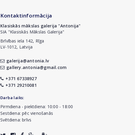
Kontaktinformācija
Klasiskās mākslas galerija "Antonija"
SIA "Klasiskās Mākslas Galerija"
Brīvības iela 142, Rīga
LV-1012, Latvija
galerija@antonia.lv
gallery.antonia@gmail.com
+371 67338927
+371 29210081
Darba laiks:
Pirmdiena - piektdiena: 10:00 - 18:00
Sestdiena: pēc vienošanās
Svētdiena: brīvs