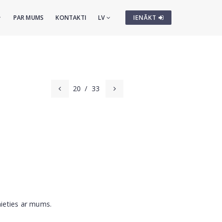
PAR MUMS
KONTAKTI
LV
IENĀKT
20
/
33
nieties ar mums.