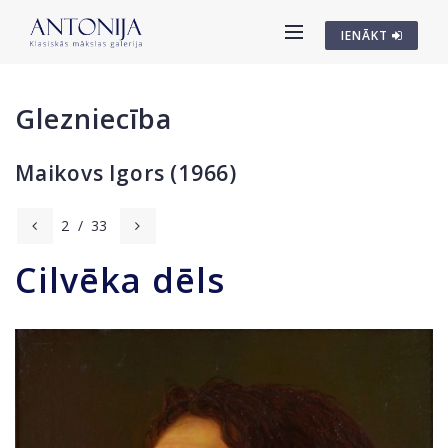
IENĀKT
Glezniecība
Maikovs Igors (1966)
2
/
33
Cilvēka dēls