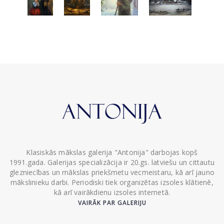
Klasiskās mākslas galerija "Antonija" darbojas kopš
1991.gada. Galerijas specializācija ir 20.gs. latviešu un cittautu
glezniecības un mākslas priekšmetu vecmeistaru, kā arī jauno
mākslinieku darbi. Periodiski tiek organizētas izsoles klātienē,
kā arī vairākdienu izsoles internetā.
VAIRĀK PAR GALERIJU