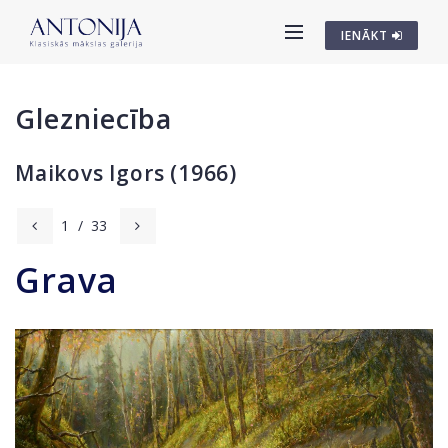
IENĀKT
Glezniecība
Maikovs Igors (1966)
1
/
33
Grava