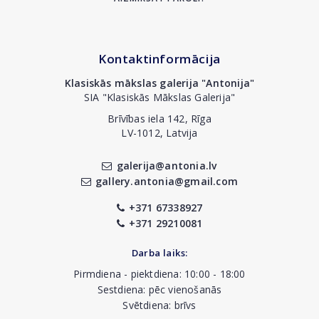
Kontaktinformācija
Klasiskās mākslas galerija "Antonija"
SIA "Klasiskās Mākslas Galerija"
Brīvības iela 142, Rīga
LV-1012, Latvija
galerija@antonia.lv
gallery.antonia@gmail.com
+371 67338927
+371 29210081
Darba laiks:
Pirmdiena - piektdiena: 10:00 - 18:00
Sestdiena: pēc vienošanās
Svētdiena: brīvs