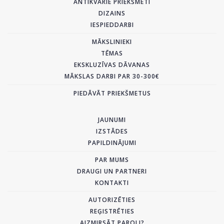
ANTIKVĀRIE PRIEKŠMETI
DIZAINS
IESPIEDDARBI
MĀKSLINIEKI
TĒMAS
EKSKLUZĪVAS DĀVANAS
MĀKSLAS DARBI PAR 30-300€
PIEDĀVĀT PRIEKŠMETUS
JAUNUMI
IZSTĀDES
PAPILDINĀJUMI
PAR MUMS
DRAUGI UN PARTNERI
KONTAKTI
AUTORIZĒTIES
REĢISTRĒTIES
AIZMIRSĀT PAROLI?