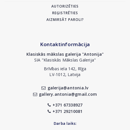
AUTORIZĒTIES
REĢISTRĒTIES
AIZMIRSĀT PAROLI?
Kontaktinformācija
Klasiskās mākslas galerija "Antonija"
SIA "Klasiskās Mākslas Galerija"
Brīvības iela 142, Rīga
LV-1012, Latvija
galerija@antonia.lv
gallery.antonia@gmail.com
+371 67338927
+371 29210081
Darba laiks: