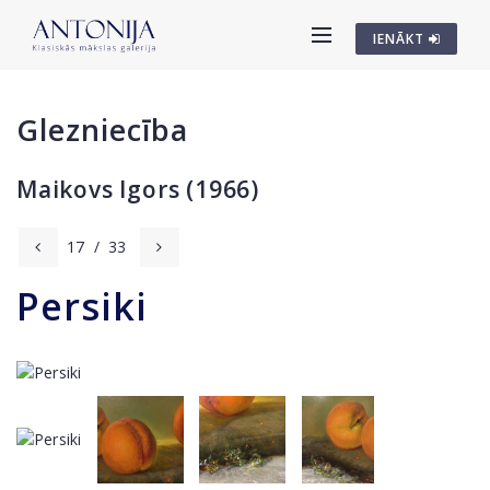
IENĀKT
Glezniecība
Maikovs Igors (1966)
17
/
33
Persiki