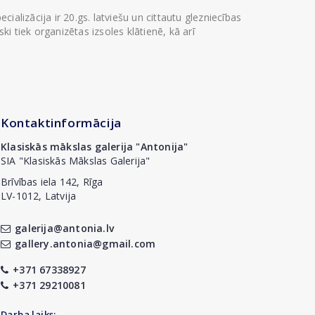
ializācija ir 20.gs. latviešu un cittautu glezniecības
i tiek organizētas izsoles klātienē, kā arī
Kontaktinformācija
Klasiskās mākslas galerija "Antonija"
SIA "Klasiskās Mākslas Galerija"
Brīvības iela 142, Rīga
LV-1012, Latvija
galerija@antonia.lv
gallery.antonia@gmail.com
+371 67338927
+371 29210081
Darba laiks: