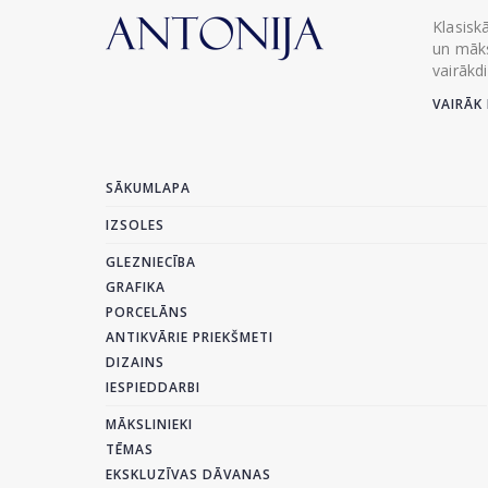
Klasisk
un māks
vairākd
VAIRĀK 
SĀKUMLAPA
IZSOLES
GLEZNIECĪBA
GRAFIKA
PORCELĀNS
ANTIKVĀRIE PRIEKŠMETI
DIZAINS
IESPIEDDARBI
MĀKSLINIEKI
TĒMAS
EKSKLUZĪVAS DĀVANAS