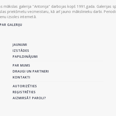
ās mākslas galerija "Antonija" darbojas kopš 1991.gada. Galerijas spec
las priekšmetu vecmeistaru, kā arī jauno mākslinieku darbi. Periodisk
ienu izsoles internetā.
PAR GALERIJU
JAUNUMI
IZSTĀDES
PAPILDINĀJUMI
PAR MUMS
DRAUGI UN PARTNERI
KONTAKTI
AUTORIZĒTIES
REĢISTRĒTIES
AIZMIRSĀT PAROLI?