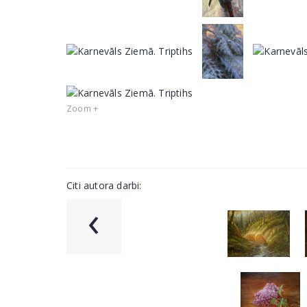
Zoom +
Citi autora darbi:
‹