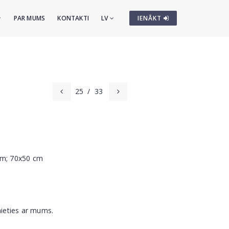
PAR MUMS
KONTAKTI
LV
IENĀKT
25
/
33
cm; 70x50 cm
nieties ar mums.