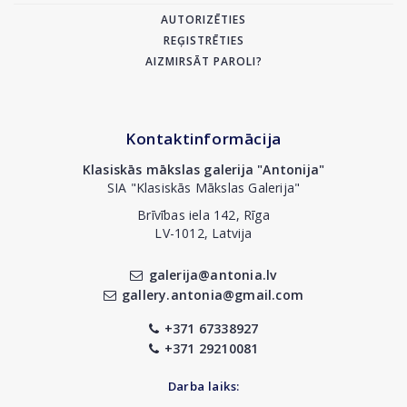
AUTORIZĒTIES
REĢISTRĒTIES
AIZMIRSĀT PAROLI?
Kontaktinformācija
Klasiskās mākslas galerija "Antonija"
SIA "Klasiskās Mākslas Galerija"
Brīvības iela 142, Rīga
LV-1012, Latvija
galerija@antonia.lv
gallery.antonia@gmail.com
+371 67338927
+371 29210081
Darba laiks: