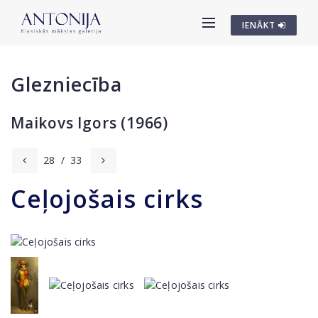
IENĀKT
Glezniecība
Maikovs Igors (1966)
28
/
33
Ceļojošais cirks