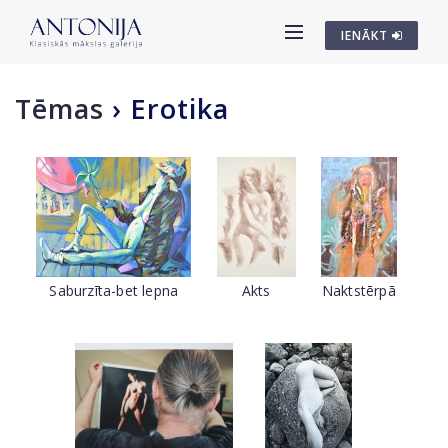
IENĀKT
Tēmas
›
Erotika
Saburzīta-bet lepna
Akts
Naktstērpā