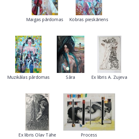
Maigas pārdomas
Kobras pieskāriens
Muzikālas pārdomas
Sāra
Ex libris A. Zujeva
Ex libris Olav Tähe
Process