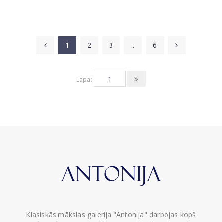
1
2
3
..
6
Lapa:
Klasiskās mākslas galerija "Antonija" darbojas kopš