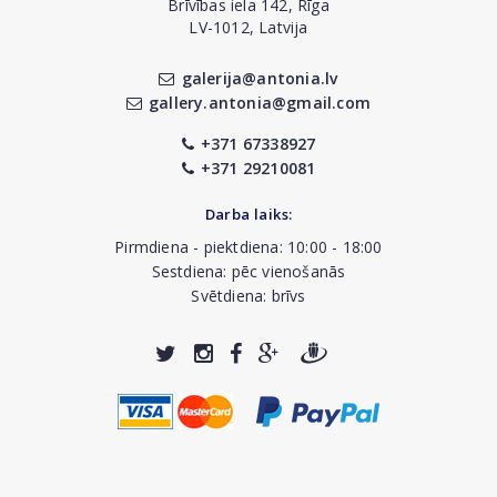
Brīvības iela 142, Rīga
LV-1012, Latvija
galerija@antonia.lv
gallery.antonia@gmail.com
+371 67338927
+371 29210081
Darba laiks:
Pirmdiena - piektdiena: 10:00 - 18:00
Sestdiena: pēc vienošanās
Svētdiena: brīvs