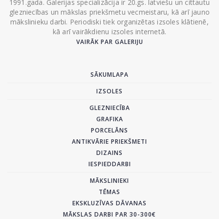
1991.gada. Galerijas specializācija ir 20.gs. latviešu un cittautu
glezniecības un mākslas priekšmetu vecmeistaru, kā arī jauno
mākslinieku darbi. Periodiski tiek organizētas izsoles klātienē,
kā arī vairākdienu izsoles internetā.
VAIRĀK PAR GALERIJU
SĀKUMLAPA
IZSOLES
GLEZNIECĪBA
GRAFIKA
PORCELĀNS
ANTIKVĀRIE PRIEKŠMETI
DIZAINS
IESPIEDDARBI
MĀKSLINIEKI
TĒMAS
EKSKLUZĪVAS DĀVANAS
MĀKSLAS DARBI PAR 30-300€