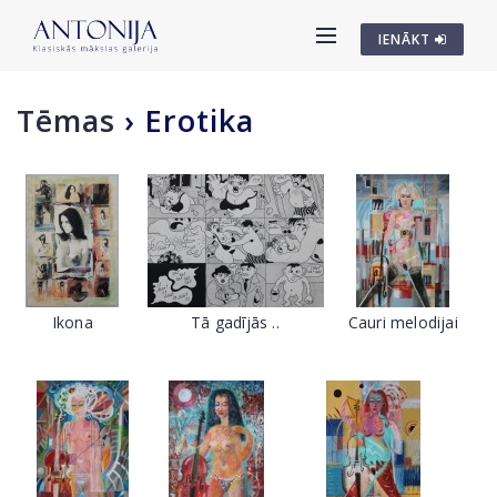
IENĀKT
Tēmas
›
Erotika
Ikona
Tā gadījās ..
Cauri melodijai