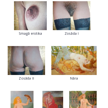
Smagā erotika
Zosāda I
Zosāda II
Nāra