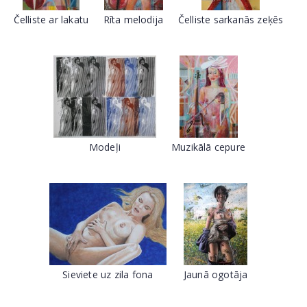
Čelliste ar lakatu
Rīta melodija
Čelliste sarkanās zeķēs
Modeļi
Muzikālā cepure
Sieviete uz zila fona
Jaunā ogotāja