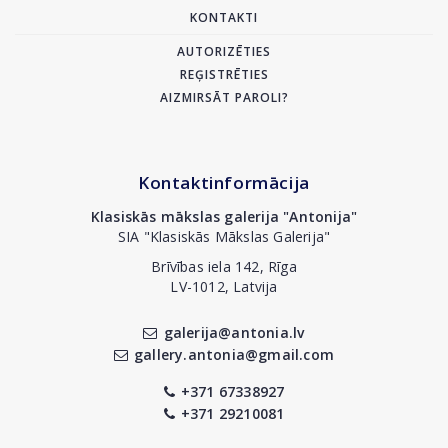
KONTAKTI
AUTORIZĒTIES
REĢISTRĒTIES
AIZMIRSĀT PAROLI?
Kontaktinformācija
Klasiskās mākslas galerija "Antonija"
SIA "Klasiskās Mākslas Galerija"
Brīvības iela 142, Rīga
LV-1012, Latvija
galerija@antonia.lv
gallery.antonia@gmail.com
+371 67338927
+371 29210081