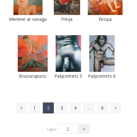
Meitene ar vanagu
Freija
Eiropa
Bruņurupucis
Pašportrets 3
Pašportrets 6
1
2
3
4
..
6
Lapa: