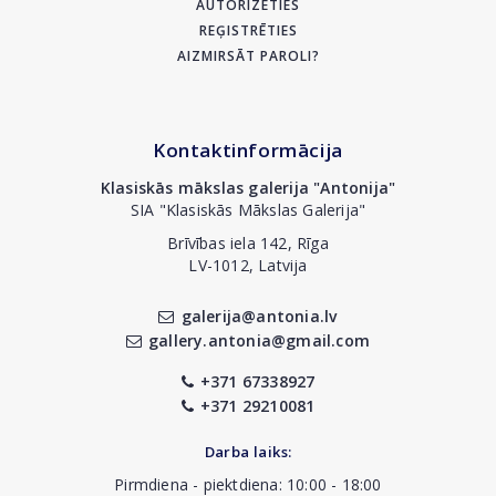
AUTORIZĒTIES
REĢISTRĒTIES
AIZMIRSĀT PAROLI?
Kontaktinformācija
Klasiskās mākslas galerija "Antonija"
SIA "Klasiskās Mākslas Galerija"
Brīvības iela 142, Rīga
LV-1012, Latvija
galerija@antonia.lv
gallery.antonia@gmail.com
+371 67338927
+371 29210081
Darba laiks:
Pirmdiena - piektdiena: 10:00 - 18:00