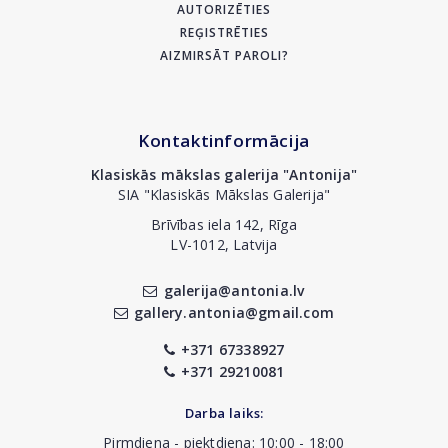
AUTORIZĒTIES
REĢISTRĒTIES
AIZMIRSĀT PAROLI?
Kontaktinformācija
Klasiskās mākslas galerija "Antonija"
SIA "Klasiskās Mākslas Galerija"
Brīvības iela 142, Rīga
LV-1012, Latvija
galerija@antonia.lv
gallery.antonia@gmail.com
+371 67338927
+371 29210081
Darba laiks:
Pirmdiena - piektdiena: 10:00 - 18:00