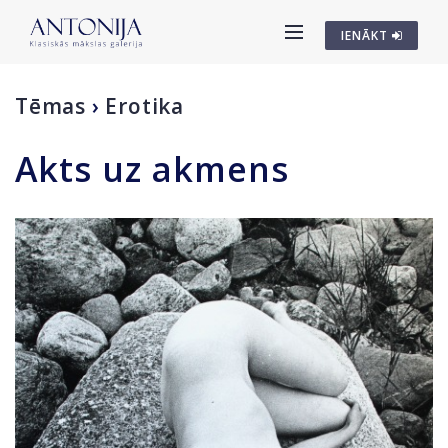
IENĀKT
Tēmas
›
Erotika
Akts uz akmens