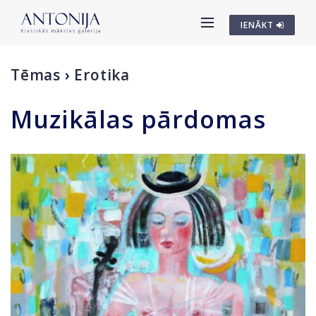
IENĀKT
Tēmas
›
Erotika
Muzikālas pārdomas