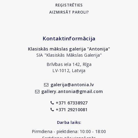
REĢISTRĒTIES
AIZMIRSĀT PAROLI?
Kontaktinformācija
Klasiskās mākslas galerija "Antonija"
SIA "Klasiskās Mākslas Galerija"
Brīvības iela 142, Rīga
LV-1012, Latvija
galerija@antonia.lv
gallery.antonia@gmail.com
+371 67338927
+371 29210081
Darba laiks:
Pirmdiena - piektdiena: 10:00 - 18:00