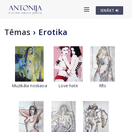
IENĀKT
Tēmas
›
Erotika
Muzikāla noskaņa
Love hate
Rīts