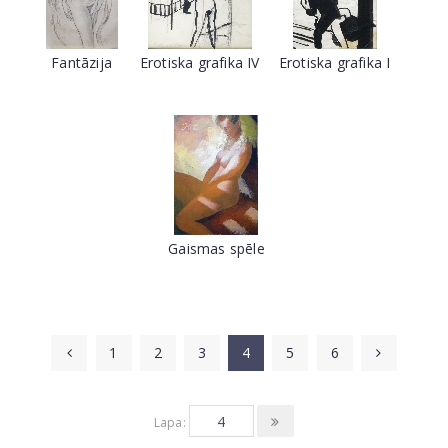
Fantāzija
Erotiska grafika IV
Erotiska grafika I
Gaismas spēle
1
2
3
4
5
6
Lapa: