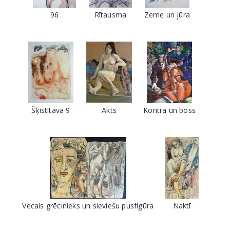
96
Rītausma
Zeme un jūra
Šķīstītava 9
Akts
Kontra un boss
Vecais grēcinieks un sieviešu pusfigūra
Naktī