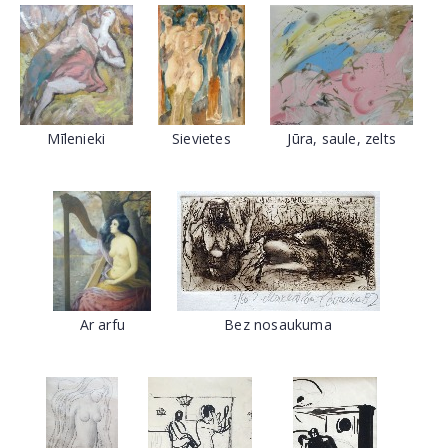
Mīlenieki
Sievietes
Jūra, saule, zelts
Ar arfu
Bez nosaukuma