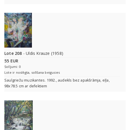
Lote 208
- Uldis Krauze (1958)
55 EUR
Solījumi: 0
Lote ir noslēgta, solīšana beigusies
Saulgriežu muzikantes. 1992., audekls bez apakšrāmja, eļļa,
98x78.5 cm ar defektiem