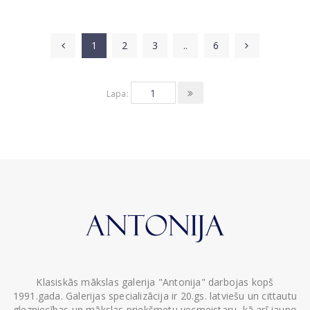
1
2
3
..
6
Lapa:
Klasiskās mākslas galerija "Antonija" darbojas kopš
1991.gada. Galerijas specializācija ir 20.gs. latviešu un cittautu
glezniecības un mākslas priekšmetu vecmeistaru, kā arī jauno