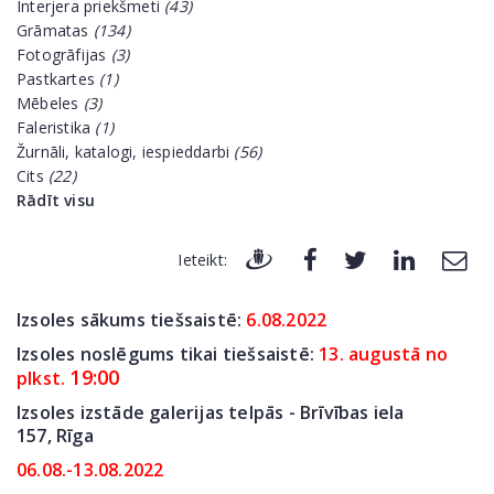
Interjera priekšmeti
(43)
Grāmatas
(134)
Fotogrāfijas
(3)
Pastkartes
(1)
Mēbeles
(3)
Faleristika
(1)
Žurnāli, katalogi, iespieddarbi
(56)
Cits
(22)
Rādīt visu
Ieteikt:
Izsoles sākums tiešsaistē:
6
.08.2022
Izsoles noslēgums tikai tiešsaistē:
13. augustā no
19:00
plkst.
Izsoles izstāde galerijas telpās - Brīvības iela
157,
Rīga
06.08.-13.08.2022