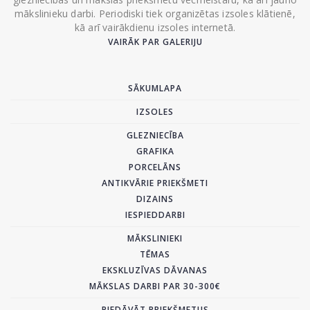
mākslinieku darbi. Periodiski tiek organizētas izsoles klātienē,
kā arī vairākdienu izsoles internetā.
VAIRĀK PAR GALERIJU
SĀKUMLAPA
IZSOLES
GLEZNIECĪBA
GRAFIKA
PORCELĀNS
ANTIKVĀRIE PRIEKŠMETI
DIZAINS
IESPIEDDARBI
MĀKSLINIEKI
TĒMAS
EKSKLUZĪVAS DĀVANAS
MĀKSLAS DARBI PAR 30-300€
PIEDĀVĀT PRIEKŠMETUS