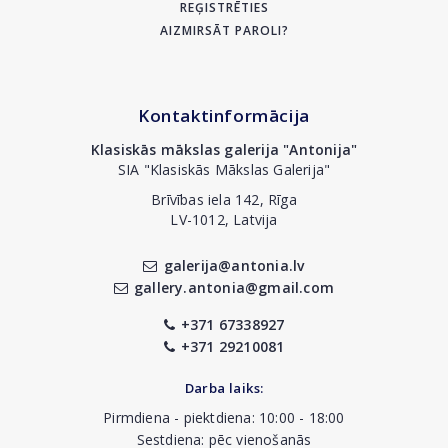
REĢISTRĒTIES
AIZMIRSĀT PAROLI?
Kontaktinformācija
Klasiskās mākslas galerija "Antonija"
SIA "Klasiskās Mākslas Galerija"
Brīvības iela 142, Rīga
LV-1012, Latvija
galerija@antonia.lv
gallery.antonia@gmail.com
+371 67338927
+371 29210081
Darba laiks:
Pirmdiena - piektdiena: 10:00 - 18:00
Sestdiena: pēc vienošanās