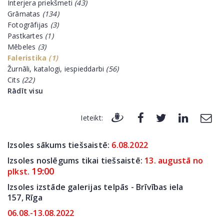
Interjera priekšmeti
(43)
Grāmatas
(134)
Fotogrāfijas
(3)
Pastkartes
(1)
Mēbeles
(3)
Faleristika
(1)
Žurnāli, katalogi, iespieddarbi
(56)
Cits
(22)
Rādīt visu
Ieteikt:
Izsoles sākums tiešsaistē:
6
.08.2022
Izsoles noslēgums tikai tiešsaistē:
13. augustā no
19:00
plkst.
Izsoles izstāde galerijas telpās - Brīvības iela
157,
Rīga
06.08.-13.08.2022