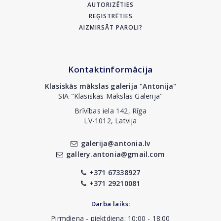
AUTORIZĒTIES
REĢISTRĒTIES
AIZMIRSĀT PAROLI?
Kontaktinformācija
Klasiskās mākslas galerija "Antonija"
SIA "Klasiskās Mākslas Galerija"
Brīvības iela 142, Rīga
LV-1012, Latvija
galerija@antonia.lv
gallery.antonia@gmail.com
+371 67338927
+371 29210081
Darba laiks:
Pirmdiena - piektdiena: 10:00 - 18:00