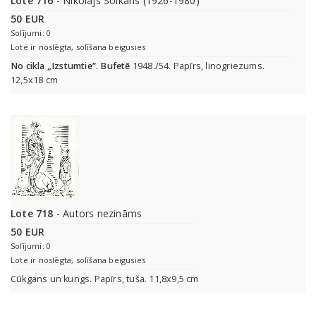
Lote 716
- Nikolajs Soikans (1926-1980)
50 EUR
Solījumi: 0
Lote ir noslēgta, solīšana beigusies
No cikla „Izstumtie”. Bufetē
1948./54. Papīrs, linogriezums.
12,5x18 cm
Lote 718
- Autors nezināms
50 EUR
Solījumi: 0
Lote ir noslēgta, solīšana beigusies
Cūkgans un kungs. Papīrs, tuša. 11,8x9,5 cm