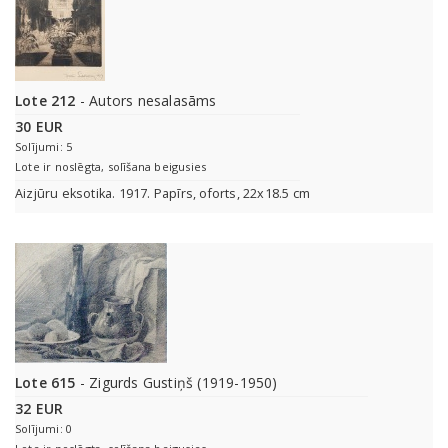
Lote 212
- Autors nesalasāms
30 EUR
Solījumi: 5
Lote ir noslēgta, solīšana beigusies
Aizjūru eksotika. 1917. Papīrs, oforts, 22x18.5 cm
Lote 615
- Zigurds Gustiņš (1919-1950)
32 EUR
Solījumi: 0