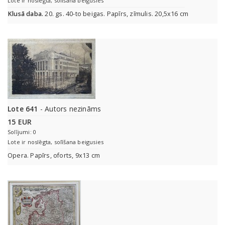
Lote ir noslēgta, solīšana beigusies
Klusā daba.
20. gs. 40-to beigas. Papīrs, zīmulis. 20,5x16 cm
Lote 641
- Autors nezināms
15 EUR
Solījumi: 0
Lote ir noslēgta, solīšana beigusies
Opera. Papīrs, oforts, 9x13 cm