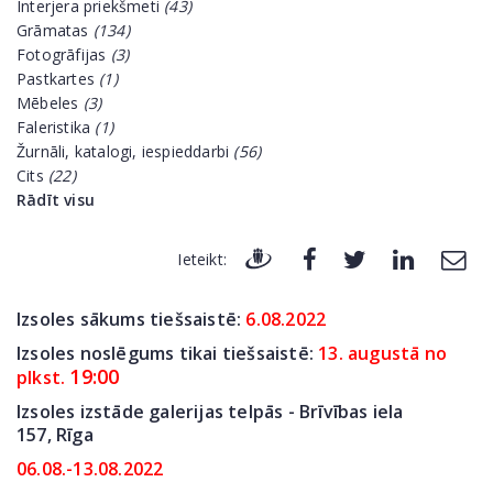
Interjera priekšmeti
(43)
Grāmatas
(134)
Fotogrāfijas
(3)
Pastkartes
(1)
Mēbeles
(3)
Faleristika
(1)
Žurnāli, katalogi, iespieddarbi
(56)
Cits
(22)
Rādīt visu
Ieteikt:
Izsoles sākums tiešsaistē:
6
.08.2022
Izsoles noslēgums tikai tiešsaistē:
13. augustā no
19:00
plkst.
Izsoles izstāde galerijas telpās - Brīvības iela
157,
Rīga
06.08.-13.08.2022