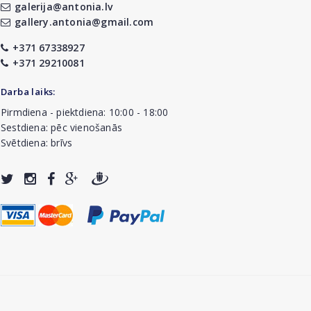
galerija@antonia.lv
gallery.antonia@gmail.com
+371 67338927
+371 29210081
Darba laiks:
Pirmdiena - piektdiena: 10:00 - 18:00
Sestdiena: pēc vienošanās
Svētdiena: brīvs