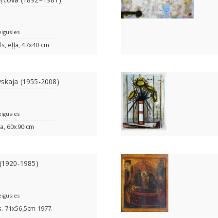
eigusies
s, eļļa, 47x40 cm
vskaja (1955-2008)
eigusies
ļļa, 60x90 cm
 (1920-1985)
eigusies
s. 71x56,5cm 1977.