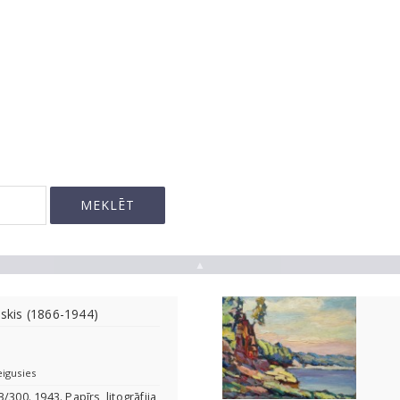
▲
nskis (1866-1944)
eigusies
300. 1943. Papīrs, litogrāfija,