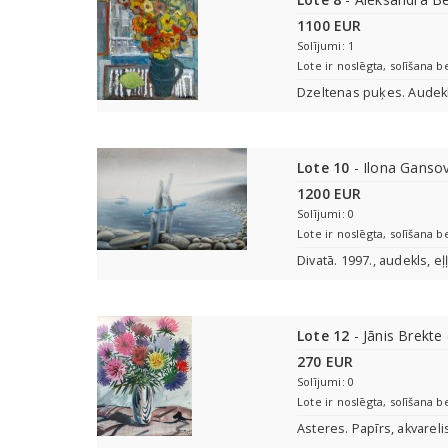
1100 EUR
Solījumi: 1
Lote ir noslēgta, solīšana b
Dzeltenas puķes. Audekl
Lote 10
- Ilona Ganso
1200 EUR
Solījumi: 0
Lote ir noslēgta, solīšana b
Divatā. 1997., audekls, e
Lote 12
- Jānis Brekte
270 EUR
Solījumi: 0
Lote ir noslēgta, solīšana b
Asteres. Papīrs, akvareli