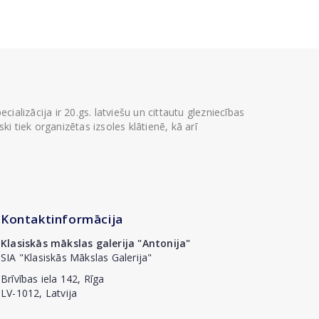
ializācija ir 20.gs. latviešu un cittautu glezniecības
i tiek organizētas izsoles klātienē, kā arī
Kontaktinformācija
Klasiskās mākslas galerija "Antonija"
SIA "Klasiskās Mākslas Galerija"
Brīvības iela 142, Rīga
LV-1012, Latvija