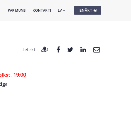
PAR MUMS
KONTAKTI
LV
IENĀKT
Ieteikt:
19:00
plkst.
Rīga