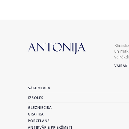
Klasisk
un māks
vairākd
VAIRĀK 
SĀKUMLAPA
IZSOLES
GLEZNIECĪBA
GRAFIKA
PORCELĀNS
ANTIKVĀRIE PRIEKŠMETI