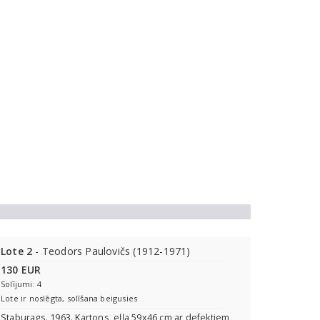
Lote 2
- Teodors Paulovičs (1912-1971)
130 EUR
Solījumi: 4
Lote ir noslēgta, solīšana beigusies
Staburags. 1963. Kartons, eļļa 59x46 cm ar defektiem