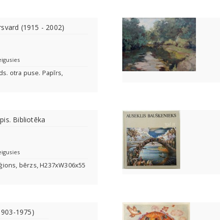
svard (1915 - 2002)
eigusies
ds. otra puse. Papīrs,
is. Bibliotēka
eigusies
 reģions, bērzs, H237xW306x55
(1903-1975)