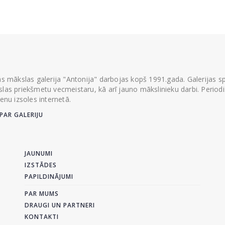
ās mākslas galerija "Antonija" darbojas kopš 1991.gada. Galerijas spec
las priekšmetu vecmeistaru, kā arī jauno mākslinieku darbi. Periodisk
ienu izsoles internetā.
PAR GALERIJU
JAUNUMI
IZSTĀDES
PAPILDINĀJUMI
PAR MUMS
DRAUGI UN PARTNERI
KONTAKTI