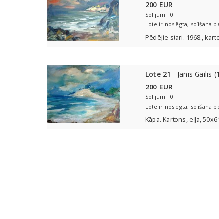
200 EUR
Solījumi: 0
Lote ir noslēgta, solīšana b
Pēdējie stari. 1968., kart
Lote 21
- Jānis Gailis 
200 EUR
Solījumi: 0
Lote ir noslēgta, solīšana b
Kāpa. Kartons, eļļa, 50x6