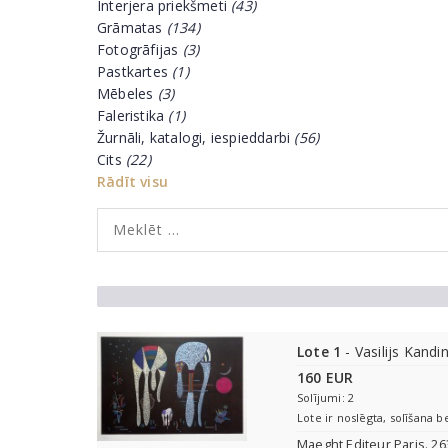
Interjera priekšmeti
(43)
Grāmatas
(134)
Fotogrāfijas
(3)
Pastkartes
(1)
Mēbeles
(3)
Faleristika
(1)
Žurnāli, katalogi, iespieddarbi
(56)
Cits
(22)
Rādīt visu
Lote 1
- Vasilijs Kandi
160 EUR
Solījumi: 2
Lote ir noslēgta, solīšana b
Maeght Editeur Paris. 263/