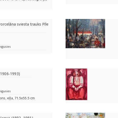
orcelāna sviesta trauks Pīle
eigusies
 (1906-1993)
eigusies
ons, eļļa, 71.5x55.5 cm
eļcova (1892–1981)