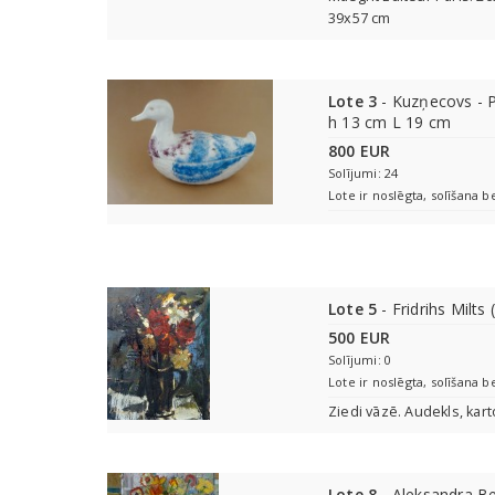
39x57 cm
Lote 3
- Kuzņecovs - P
h 13 cm L 19 cm
800 EUR
Solījumi: 24
Lote ir noslēgta, solīšana b
Lote 5
- Fridrihs Milts
500 EUR
Solījumi: 0
Lote ir noslēgta, solīšana b
Ziedi vāzē. Audekls, kart
Lote 8
- Aleksandra B