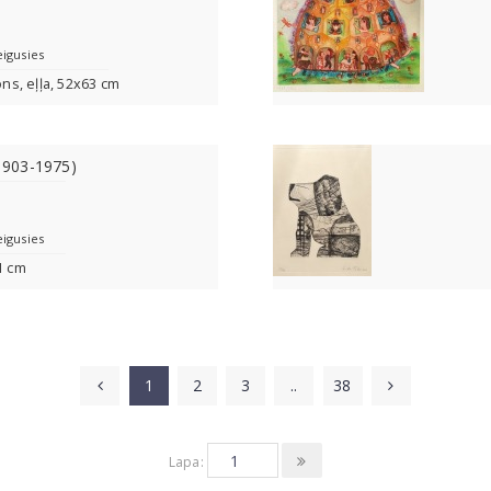
eigusies
ons, eļļa, 52x63 cm
(1903-1975)
eigusies
1 cm
1
2
3
..
38
Lapa: