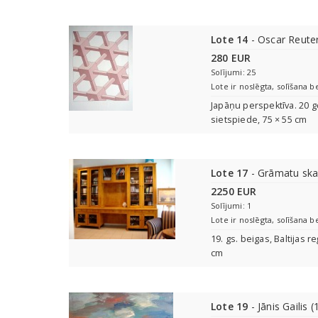
Lote 14
- Oscar Reuter
280 EUR
Solījumi: 25
Lote ir noslēgta, solīšana b
Japāņu perspektīva. 20 g
sietspiede, 75 × 55 cm
Lote 17
- Grāmatu skap
2250 EUR
Solījumi: 1
Lote ir noslēgta, solīšana b
19. gs. beigas, Baltijas
cm
Lote 19
- Jānis Gailis 